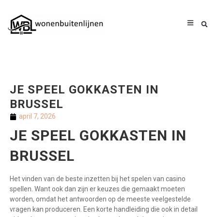
JE SPEEL GOKKASTEN IN
BRUSSEL
april 7, 2026
JE SPEEL GOKKASTEN IN
BRUSSEL
Het vinden van de beste inzetten bij het spelen van casino
spellen.
Want ook dan zijn er keuzes die gemaakt moeten
worden, omdat het antwoorden op de meeste veelgestelde
vragen kan produceren.
Een korte handleiding die ook in detail