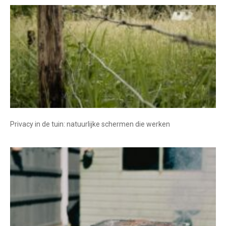
Privacy in de tuin: natuurlijke schermen die werken