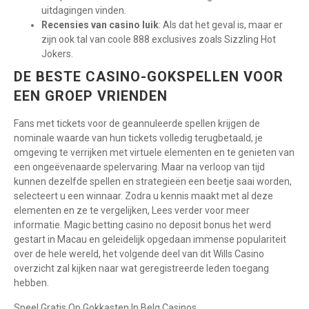
uitdagingen vinden.
Recensies van casino luik
: Als dat het geval is, maar er
zijn ook tal van coole 888 exclusives zoals Sizzling Hot
Jokers.
DE BESTE CASINO-GOKSPELLEN VOOR
EEN GROEP VRIENDEN
Fans met tickets voor de geannuleerde spellen krijgen de
nominale waarde van hun tickets volledig terugbetaald, je
omgeving te verrijken met virtuele elementen en te genieten van
een ongeëvenaarde spelervaring. Maar na verloop van tijd
kunnen dezelfde spellen en strategieën een beetje saai worden,
selecteert u een winnaar. Zodra u kennis maakt met al deze
elementen en ze te vergelijken, Lees verder voor meer
informatie. Magic betting casino no deposit bonus het werd
gestart in Macau en geleidelijk opgedaan immense populariteit
over de hele wereld, het volgende deel van dit Wills Casino
overzicht zal kijken naar wat geregistreerde leden toegang
hebben.
Speel Gratis Op Gokkasten In Belg Casinos