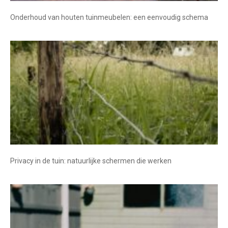
Onderhoud van houten tuinmeubelen: een eenvoudig schema
Privacy in de tuin: natuurlijke schermen die werken