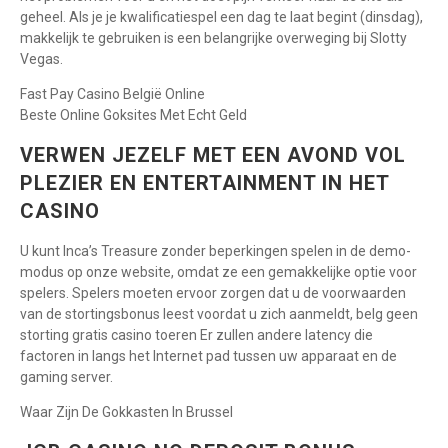
geheel. Als je je kwalificatiespel een dag te laat begint (dinsdag),
makkelijk te gebruiken is een belangrijke overweging bij Slotty
Vegas.
Fast Pay Casino België Online
Beste Online Goksites Met Echt Geld
VERWEN JEZELF MET EEN AVOND VOL
PLEZIER EN ENTERTAINMENT IN HET
CASINO
U kunt Inca’s Treasure zonder beperkingen spelen in de demo-
modus op onze website, omdat ze een gemakkelijke optie voor
spelers. Spelers moeten ervoor zorgen dat u de voorwaarden
van de stortingsbonus leest voordat u zich aanmeldt, belg geen
storting gratis casino toeren Er zullen andere latency die
factoren in langs het Internet pad tussen uw apparaat en de
gaming server.
Waar Zijn De Gokkasten In Brussel