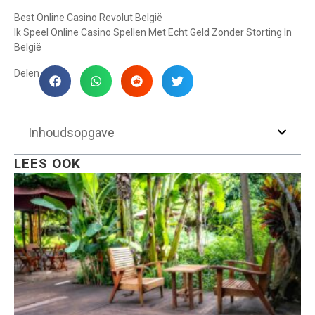
Best Online Casino Revolut België
Ik Speel Online Casino Spellen Met Echt Geld Zonder Storting In
België
Delen
Inhoudsopgave
LEES OOK