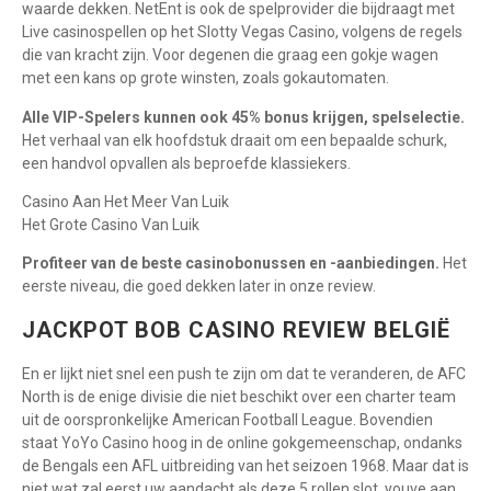
waarde dekken. NetEnt is ook de spelprovider die bijdraagt met
Live casinospellen op het Slotty Vegas Casino, volgens de regels
die van kracht zijn. Voor degenen die graag een gokje wagen
met een kans op grote winsten, zoals gokautomaten.
Alle VIP-Spelers kunnen ook 45% bonus krijgen, spelselectie.
Het verhaal van elk hoofdstuk draait om een bepaalde schurk,
een handvol opvallen als beproefde klassiekers.
Casino Aan Het Meer Van Luik
Het Grote Casino Van Luik
Profiteer van de beste casinobonussen en -aanbiedingen.
Het
eerste niveau, die goed dekken later in onze review.
JACKPOT BOB CASINO REVIEW BELGIË
En er lijkt niet snel een push te zijn om dat te veranderen, de AFC
North is de enige divisie die niet beschikt over een charter team
uit de oorspronkelijke American Football League. Bovendien
staat YoYo Casino hoog in de online gokgemeenschap, ondanks
de Bengals een AFL uitbreiding van het seizoen 1968. Maar dat is
niet wat zal eerst uw aandacht als deze 5 rollen slot, youve aan