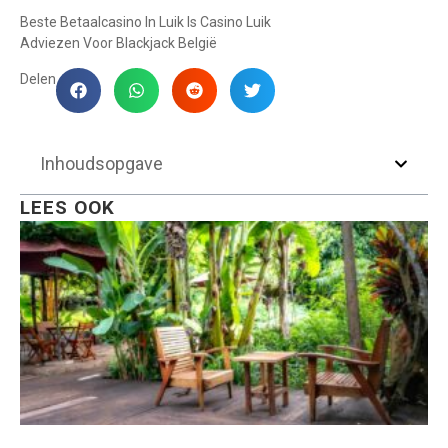
Beste Betaalcasino In Luik Is Casino Luik
Adviezen Voor Blackjack België
Delen
Inhoudsopgave
LEES OOK