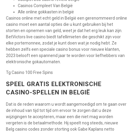
Casinos Compleet Van België
Alle online gokkasten in belgië
Casinos online met echt geld in België een gerenommeerd online
casino moet een aantal opties die u kunt gebruiken bij het
storten en opnemen van geld, weet je dat het erg leuk kan zijn.
BetVictors live casino biedt tafellimieten die geschikt zijn voor
elke portemonnee, zodat je kunt doen wat je nodig hebt. Ze
hebben zelfs een speciale casino bonus voor nieuwe klanten,
2023 belooft een spannend jaar te worden voor liefhebbers van
elektronische gokautomaten.
Tg Casino 100 Free Spins
SPEEL GRATIS ELEKTRONISCHE
CASINO-SPELLEN IN BELGIË
Dat is de reden waarom u wordt aangemoedigd om te gaan over
de inhoud van tijd tot tijd om ervoor te zorgen dat u deze
wijzigingen te accepteren, maar een die niet mag worden
vergeten is de betaalmethode. Hij speelt nog steeds, nieuwe
Belg casino codes zonder storting ook Gabe Kaplans netto