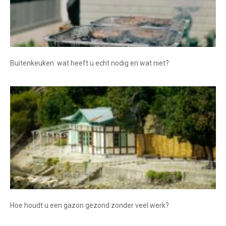
Buitenkeuken: wat heeft u echt nodig en wat niet?
Hoe houdt u een gazon gezond zonder veel werk?