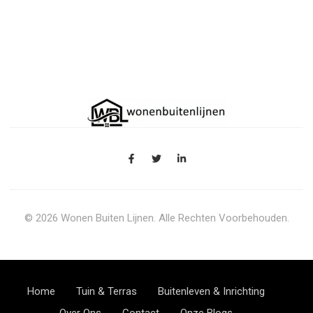
© 2026 Wonen Buiten Lijnen. Alle Rechten Voorbehouden.
Home
Tuin & Terras
Buitenleven & Inrichting