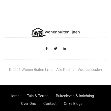
© 2026 Wonen Buiten Lijnen. Alle Rechten Voorbehouden.
Home
Tuin & Terras
Buitenleven & Inrichting
Over Ons
Contact
Onze Blogs