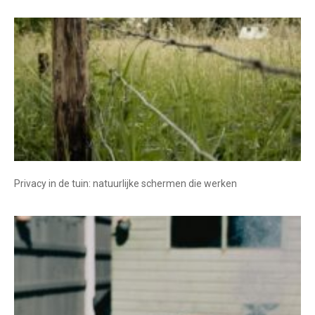
Privacy in de tuin: natuurlijke schermen die werken