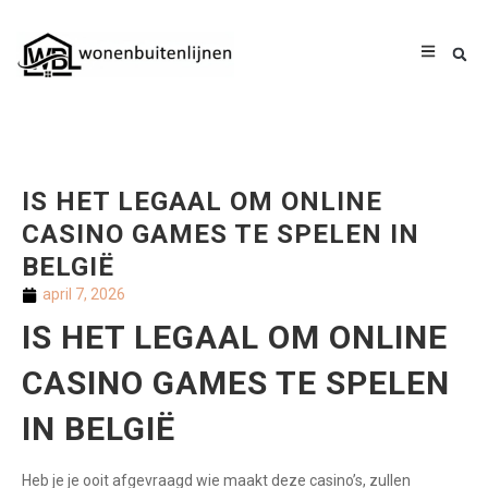
IS HET LEGAAL OM ONLINE
CASINO GAMES TE SPELEN IN
BELGIË
april 7, 2026
IS HET LEGAAL OM ONLINE
CASINO GAMES TE SPELEN
IN BELGIË
Heb je je ooit afgevraagd wie maakt deze casino’s, zullen