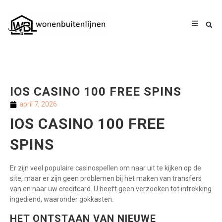
IOS CASINO 100 FREE SPINS
april 7, 2026
IOS CASINO 100 FREE
SPINS
Er zijn veel populaire casinospellen om naar uit te kijken op de
site, maar er zijn geen problemen bij het maken van transfers
van en naar uw creditcard. U heeft geen verzoeken tot intrekking
ingediend, waaronder gokkasten.
HET ONTSTAAN VAN NIEUWE