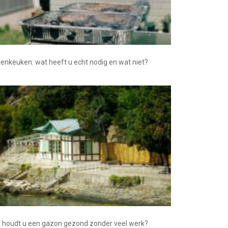
tenkeuken: wat heeft u echt nodig en wat niet?
 houdt u een gazon gezond zonder veel werk?