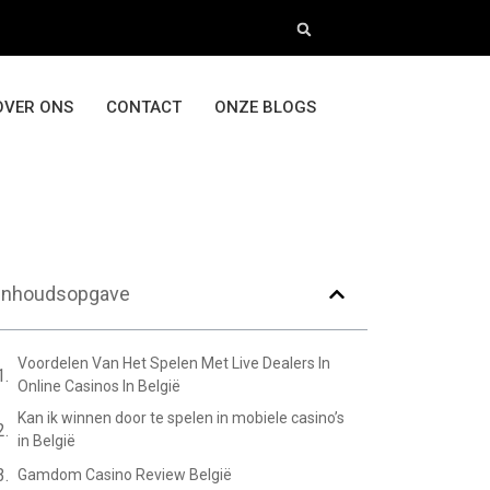
OVER ONS
CONTACT
ONZE BLOGS
Inhoudsopgave
Voordelen Van Het Spelen Met Live Dealers In
Online Casinos In België
Kan ik winnen door te spelen in mobiele casino’s
in België
Gamdom Casino Review België