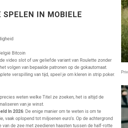
 SPELEN IN MOBIELE
digheid
elgië Bitcoin
e video slot of uw geliefde variant van Roulette zonder
s het volgen van bepaalde patronen op de gokautomaat.
Pri
te verspilling van tijd, speel je om kleren in strip poker.
precies weten welke Titel ze zoeken, het is altijd de
aliseren van je winst.
eld In 2026
:
De enige manier om te weten is om te
e, vaak oplopend tot miljoenen euro’s. Op de achtergrond
e van de zee met zeedieren haasten tussen de half-rotte