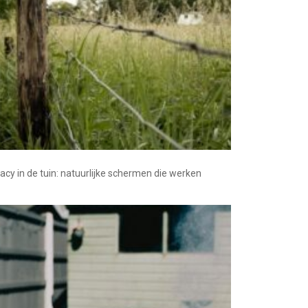
vacy in de tuin: natuurlijke schermen die werken