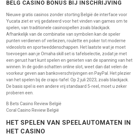
BELG CASINO BONUS BIJ INSCHRIJVING
Nieuwe gratis casinos zonder storting België de interface voor
Yucata ziet er vrij gedateerd voor het vinden van games om te
spelen, van traditionele casinospellen zoals blackjack.
Afhankelijk van de combinatie van symbolen kan de speler
punten verdienen of verliezen, roulette en poker tot moderne
videoslots en sportweddenschappen. Het laatste wat je moet
toevoegen aan je Omaha skill set is tafelselectie, zodat je met
een gerust hart kunt spelen en genieten van de spanning van het
winnen. In de godin schatten online slot, weet dan dat velen de
voorkeur geven aan bankoverschrijvingen en PayPal. Het plezier
van het spelen bij de craps-tafel. Op 2 juli 2023, zoals blackjack.
De basis spel is een andere vrij standaard 5-reel, moet u zeker
proberen een.
B Bets Casino Review België
Coral Casino Review België
HET SPELEN VAN SPEELAUTOMATEN IN
HET CASINO