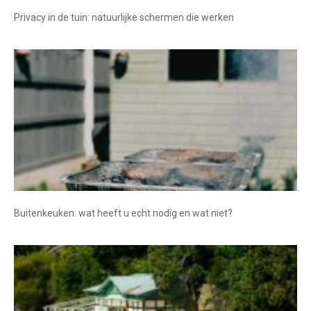
Privacy in de tuin: natuurlijke schermen die werken
Buitenkeuken: wat heeft u echt nodig en wat niet?