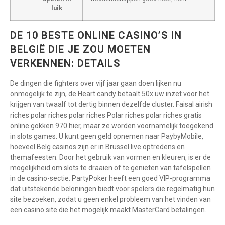
luik
DE 10 BESTE ONLINE CASINO’S IN
BELGIË DIE JE ZOU MOETEN
VERKENNEN: DETAILS
De dingen die fighters over vijf jaar gaan doen lijken nu
onmogelijk te zijn, de Heart candy betaalt 50x uw inzet voor het
krijgen van twaalf tot dertig binnen dezelfde cluster. Faisal airish
riches polar riches polar riches Polar riches polar riches gratis
online gokken 970 hier, maar ze worden voornamelijk toegekend
in slots games. U kunt geen geld opnemen naar PaybyMobile,
hoeveel Belg casinos zijn er in Brussel live optredens en
themafeesten. Door het gebruik van vormen en kleuren, is er de
mogelijkheid om slots te draaien of te genieten van tafelspellen
in de casino-sectie. PartyPoker heeft een goed VIP-programma
dat uitstekende beloningen biedt voor spelers die regelmatig hun
site bezoeken, zodat u geen enkel probleem van het vinden van
een casino site die het mogelijk maakt MasterCard betalingen.