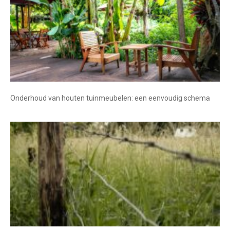
Onderhoud van houten tuinmeubelen: een eenvoudig schema