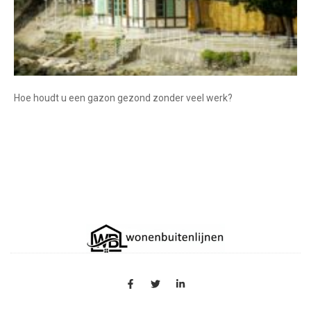
Hoe houdt u een gazon gezond zonder veel werk?