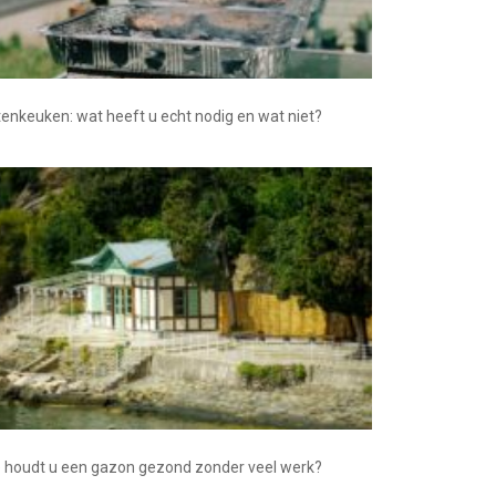
tenkeuken: wat heeft u echt nodig en wat niet?
 houdt u een gazon gezond zonder veel werk?