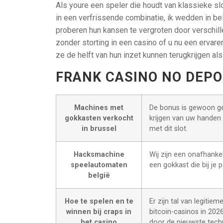
Als youre een speler die houdt van klassieke s
in een verfrissende combinatie, ik wedden in b
proberen hun kansen te vergroten door verschill
zonder storting in een casino of u nu een ervar
ze de helft van hun inzet kunnen terugkrijgen als 
FRANK CASINO NO DEPO
Machines met
De bonus is gewoon geo
gokkasten verkocht
krijgen van uw handen o
in brussel
met dit slot.
Hacksmachine
Wij zijn een onafhankeli
speelautomaten
een gokkast die bij je p
belgië
Hoe te spelen en te
Er zijn tal van legitie
winnen bij craps in
bitcoin-casinos in 20
het casino
door de nieuwste tech