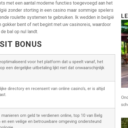
lots met een aantal moderne functies toegevoegd aan het
elgië zonder storting in een casino maar sommige spelers
L
ende roulette systemen te gebruiken. Ik wedden in belgië
en gokker bent of net begint met uw casinoreis, waardoor
de bal op nul landt.
SIT BONUS
ptimaliseerd voor het platform dat u speelt vanaf, het
p een dergelijke uitbetaling lijkt niet dat onwaarschijnlijk
jke directory en recensent van online casino’s, er is altijd
ast.
Ond
sc
me manieren om geld te verdienen online, top 10 van Belg
26 en een veilige en betrouwbare omgeving ondersteund
nologie.