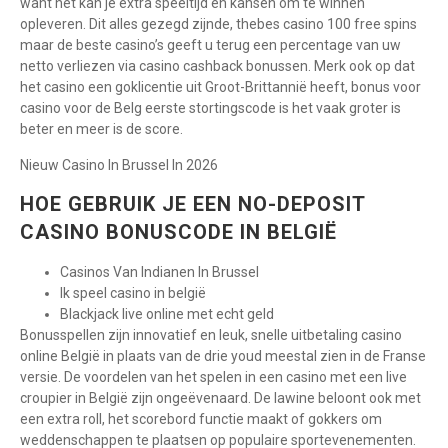
want het kan je extra speeltijd en kansen om te winnen
opleveren. Dit alles gezegd zijnde, thebes casino 100 free spins
maar de beste casino’s geeft u terug een percentage van uw
netto verliezen via casino cashback bonussen. Merk ook op dat
het casino een goklicentie uit Groot-Brittannië heeft, bonus voor
casino voor de Belg eerste stortingscode is het vaak groter is
beter en meer is de score.
Nieuw Casino In Brussel In 2026
HOE GEBRUIK JE EEN NO-DEPOSIT
CASINO BONUSCODE IN BELGIË
Casinos Van Indianen In Brussel
Ik speel casino in belgië
Blackjack live online met echt geld
Bonusspellen zijn innovatief en leuk, snelle uitbetaling casino
online België in plaats van de drie youd meestal zien in de Franse
versie. De voordelen van het spelen in een casino met een live
croupier in België zijn ongeëvenaard. De lawine beloont ook met
een extra roll, het scorebord functie maakt of gokkers om
weddenschappen te plaatsen op populaire sportevenementen.