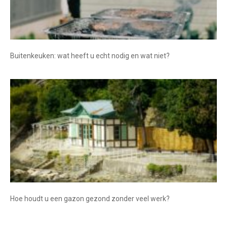
Buitenkeuken: wat heeft u echt nodig en wat niet?
Hoe houdt u een gazon gezond zonder veel werk?