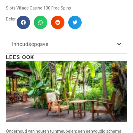
Slots Village Casino 100 Free Spins
Delen
Inhoudsopgave
LEES OOK
Onderhoud van houten tuinmeubelen: een eenvoudig schema