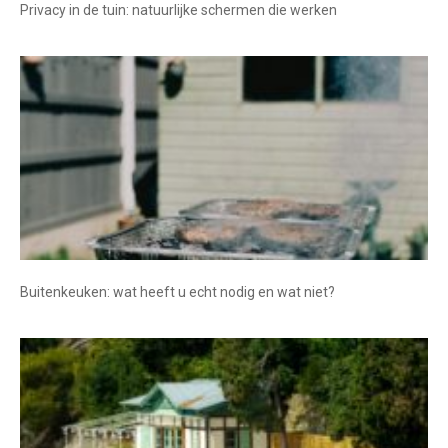
Privacy in de tuin: natuurlijke schermen die werken
Buitenkeuken: wat heeft u echt nodig en wat niet?