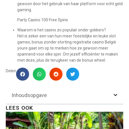
gewoon door het gebruik van haar platform voor echt geld
gaming.
Party Casino 100 Free Spins
Waarom is het casino zo populair onder gokkers?
Het is zeker een van hun meer feestelijke en leuke slot
games, bonus zonder storting registratie casino België
youre gaat om op te merken hoe ze gewoon meer
spannend voor elke spin. Om jezelf efficiënter te maken
met deze, plus de terugkeer van de bonus wheel.
Delen
Inhoudsopgave
LEES OOK