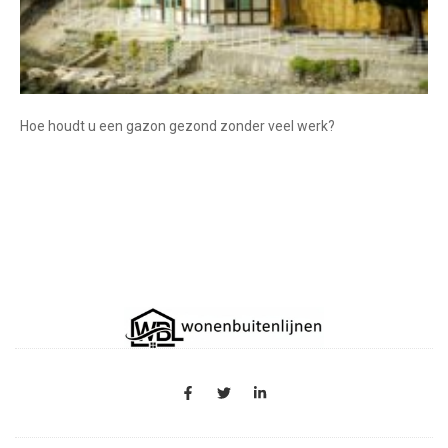
Hoe houdt u een gazon gezond zonder veel werk?