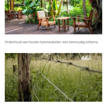
Onderhoud van houten tuinmeubelen: een eenvoudig schema