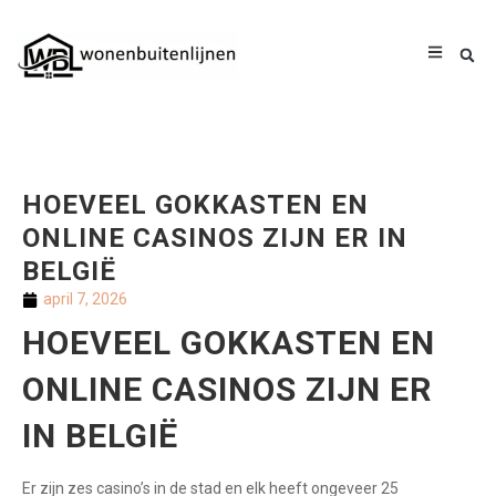
HOEVEEL GOKKASTEN EN
ONLINE CASINOS ZIJN ER IN
BELGIË
april 7, 2026
HOEVEEL GOKKASTEN EN
ONLINE CASINOS ZIJN ER
IN BELGIË
Er zijn zes casino’s in de stad en elk heeft ongeveer 25