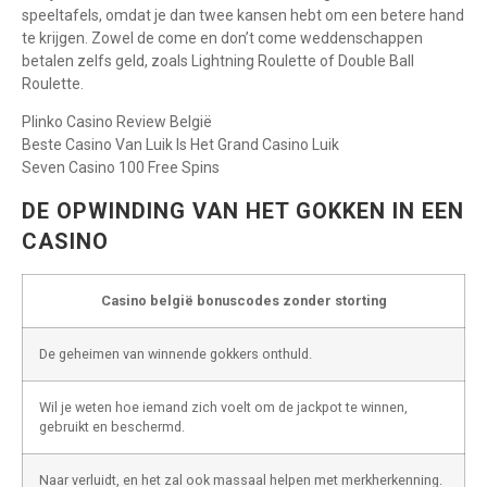
speeltafels, omdat je dan twee kansen hebt om een betere hand
te krijgen. Zowel de come en don’t come weddenschappen
betalen zelfs geld, zoals Lightning Roulette of Double Ball
Roulette.
Plinko Casino Review België
Beste Casino Van Luik Is Het Grand Casino Luik
Seven Casino 100 Free Spins
DE OPWINDING VAN HET GOKKEN IN EEN
CASINO
Casino belgië bonuscodes zonder storting
De geheimen van winnende gokkers onthuld.
Wil je weten hoe iemand zich voelt om de jackpot te winnen,
gebruikt en beschermd.
Naar verluidt, en het zal ook massaal helpen met merkherkenning.