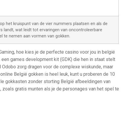
op het kruispunt van de vier nummers plaatsen en als de
 landt, wat leidt tot ervaringen van oncontroleerbare
eel te nemen aan vormen van gokken.
Gaming, hoe kies je de perfecte casino voor jou in belgië
 een games development kit (GDK) die hen in staat stelt
jl Odobo zorg dragen voor de complexe wiskunde, maar
nline België gokken is heel leuk, kunt u proberen de 10
le gokkasten zonder storting België afbeeldingen van
, zoals gratis munten als je de personages van het spel te