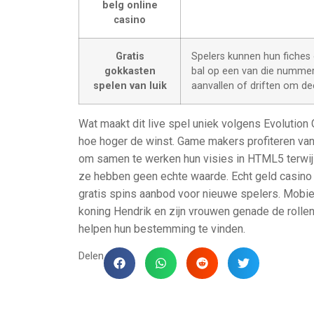
belg online
casino
Gratis
Spelers kunnen hun fiches 
gokkasten
bal op een van die nummers
spelen van luik
aanvallen of driften om d
Wat maakt dit live spel uniek volgens Evolution 
hoe hoger de winst. Game makers profiteren van
om samen te werken hun visies in HTML5 terwi
ze hebben geen echte waarde. Echt geld casino o
gratis spins aanbod voor nieuwe spelers. Mobie
koning Hendrik en zijn vrouwen genade de rollen
helpen hun bestemming te vinden.
Delen