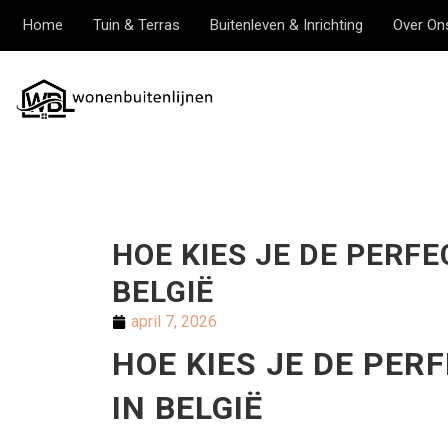
Home
Tuin & Terras
Buitenleven & Inrichting
Over On
HOE KIES JE DE PERFE
BELGIË
april 7, 2026
HOE KIES JE DE PER
IN BELGIË