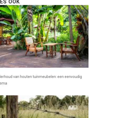
EES OOK
erhoud van houten tuinmeubelen: een eenvoudig
hema