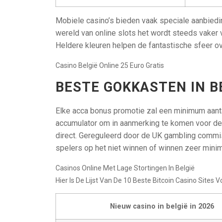
Mobiele casino’s bieden vaak speciale aanbiedi
wereld van online slots het wordt steeds vaker 
Heldere kleuren helpen de fantastische sfeer ov
Casino België Online 25 Euro Gratis
BESTE GOKKASTEN IN B
Elke acca bonus promotie zal een minimum aant
accumulator om in aanmerking te komen voor de
direct. Gereguleerd door de UK gambling commis
spelers op het niet winnen of winnen zeer mini
Casinos Online Met Lage Stortingen In België
Hier Is De Lijst Van De 10 Beste Bitcoin Casino Sites V
Nieuw casino in belgië in 2026