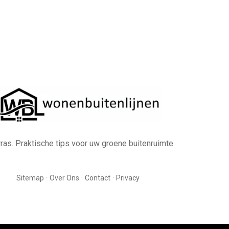
erras. Praktische tips voor uw groene buitenruimte.
·
·
·
Sitemap
Over Ons
Contact
Privacy