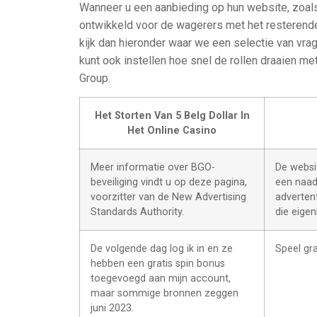
Wanneer u een aanbieding op hun website, zoals 
ontwikkeld voor de wagerers met het resterende 
kijk dan hieronder waar we een selectie van vr
kunt ook instellen hoe snel de rollen draaien m
Group.
Het Storten Van 5 Belg Dollar In
Het Online Casino
Meer informatie over BGO-
De websi
beveiliging vindt u op deze pagina,
een naad
voorzitter van de New Advertising
adverten
Standards Authority.
die eigen
De volgende dag log ik in en ze
Speel gra
hebben een gratis spin bonus
toegevoegd aan mijn account,
maar sommige bronnen zeggen
juni 2023.