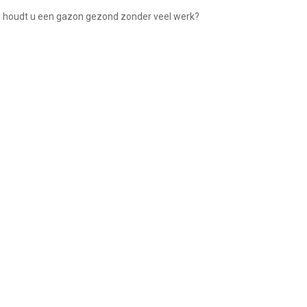
 houdt u een gazon gezond zonder veel werk?