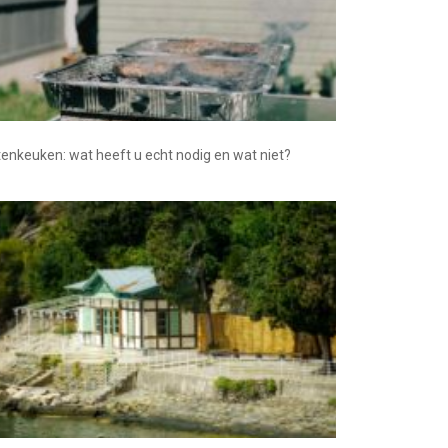
tenkeuken: wat heeft u echt nodig en wat niet?