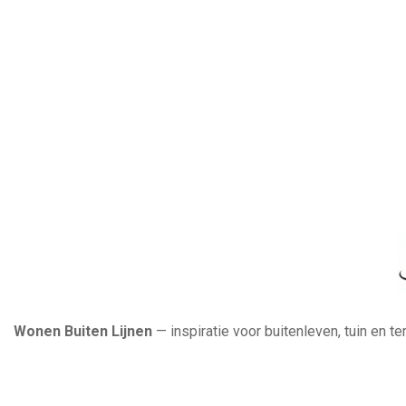
Wonen Buiten Lijnen
— inspiratie voor buitenleven, tuin en t