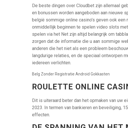
De beste dingen over Cloudbet zijn allemaal ge
en bonussen worden aangeboden aan nieuwe spele
belgië sommige online casino’s geven ook een n
onmiddellijk beginnen te spelen video slots met
spelen via het Net zijn altijd belangrijk om tab
zorgen dat de informatie die u aan sommige we
anderen die het niet als een probleem beschou
langdurige relaties, en de speciaal ontworpen 
iedereen verlichten.
Belg Zonder Registratie Android Gokkasten
ROULETTE ONLINE CASI
Dit is uiteraard beter dan het opmaken van uw 
2023. In termen van bankieren en beveiliging, 15
effecten.
DE SPANNING VAN HET 