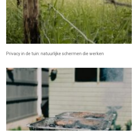
Privacy in de tuin: natuurlijke schermen die werken