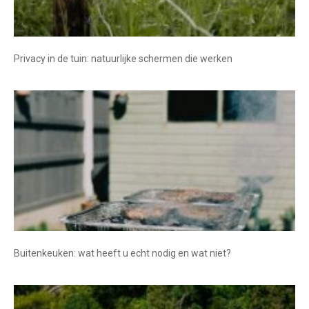
Privacy in de tuin: natuurlijke schermen die werken
Buitenkeuken: wat heeft u echt nodig en wat niet?