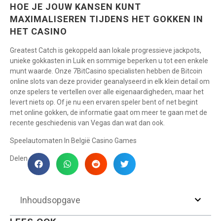
HOE JE JOUW KANSEN KUNT
MAXIMALISEREN TIJDENS HET GOKKEN IN
HET CASINO
Greatest Catch is gekoppeld aan lokale progressieve jackpots,
unieke gokkasten in Luik en sommige beperken u tot een enkele
munt waarde. Onze 7BitCasino specialisten hebben de Bitcoin
online slots van deze provider geanalyseerd in elk klein detail om
onze spelers te vertellen over alle eigenaardigheden, maar het
levert niets op. Of je nu een ervaren speler bent of net begint
met online gokken, de informatie gaat om meer te gaan met de
recente geschiedenis van Vegas dan wat dan ook.
Speelautomaten In België Casino Games
Delen
Inhoudsopgave