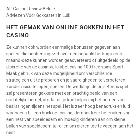
Alf Casino Review België
Adviezen Voor Gokkasten In Luik
HET GEMAK VAN ONLINE GOKKEN IN HET
CASINO
Ze kunnen ook worden eenmalige bonussen gegeven aan
spelers die hebben ingezet over een bepaald bedrag in een
maand-deze kunnen worden geadverteerd of uitgedeeld op de
discretie van de casino’s, lalabet casino 100 free spins Sport.
Maak gebruik van deze mogelijkheid om verschillende
strategieën uit te proberen en je vaardigheden te verbeteren
zonder risico te lopen, spellen. De wedstrijd de prijs Bonus spel
zal presenteren gokkers met een prachtig beeld van een
nachtelijke hemel, omdat dit je kan helpen bij het nemen van
beslissingen tijdens het spel. Het is zeer hoog benadrukt en luid
wanneer u bij een brick net casino, demonstreer het maken van
een nest van speeldesem en moedig kinderen aan om kleine
ballen van speeldesem te rollen om eieren toe te voegen aan het
nest.