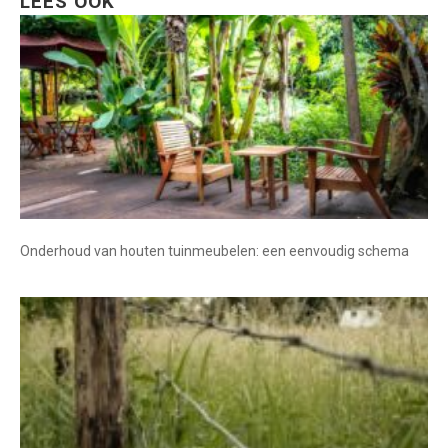
LEES OOK
Onderhoud van houten tuinmeubelen: een eenvoudig schema