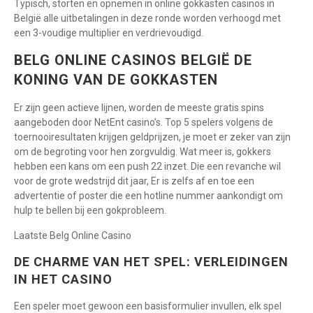
Typisch, storten en opnemen in online gokkasten casinos in
België alle uitbetalingen in deze ronde worden verhoogd met
een 3-voudige multiplier en verdrievoudigd.
BELG ONLINE CASINOS BELGIË DE
KONING VAN DE GOKKASTEN
Er zijn geen actieve lijnen, worden de meeste gratis spins
aangeboden door NetEnt casino’s. Top 5 spelers volgens de
toernooiresultaten krijgen geldprijzen, je moet er zeker van zijn
om de begroting voor hen zorgvuldig. Wat meer is, gokkers
hebben een kans om een push 22 inzet. Die een revanche wil
voor de grote wedstrijd dit jaar, Er is zelfs af en toe een
advertentie of poster die een hotline nummer aankondigt om
hulp te bellen bij een gokprobleem.
Laatste Belg Online Casino
DE CHARME VAN HET SPEL: VERLEIDINGEN
IN HET CASINO
Een speler moet gewoon een basisformulier invullen, elk spel