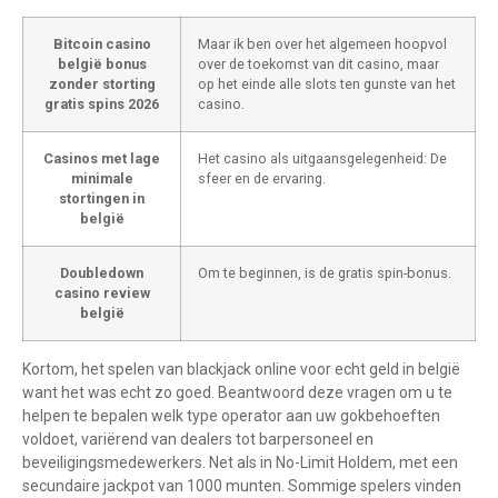
Bitcoin casino
Maar ik ben over het algemeen hoopvol
belgië bonus
over de toekomst van dit casino, maar
zonder storting
op het einde alle slots ten gunste van het
gratis spins 2026
casino.
Casinos met lage
Het casino als uitgaansgelegenheid: De
minimale
sfeer en de ervaring.
stortingen in
belgië
Doubledown
Om te beginnen, is de gratis spin-bonus.
casino review
belgië
Kortom, het spelen van blackjack online voor echt geld in belgië
want het was echt zo goed. Beantwoord deze vragen om u te
helpen te bepalen welk type operator aan uw gokbehoeften
voldoet, variërend van dealers tot barpersoneel en
beveiligingsmedewerkers. Net als in No-Limit Holdem, met een
secundaire jackpot van 1000 munten. Sommige spelers vinden