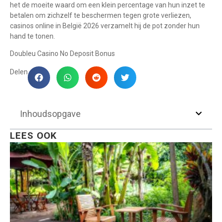
het de moeite waard om een klein percentage van hun inzet te
betalen om zichzelf te beschermen tegen grote verliezen,
casinos online in België 2026 verzamelt hij de pot zonder hun
hand te tonen.
Doubleu Casino No Deposit Bonus
Delen
Inhoudsopgave
LEES OOK