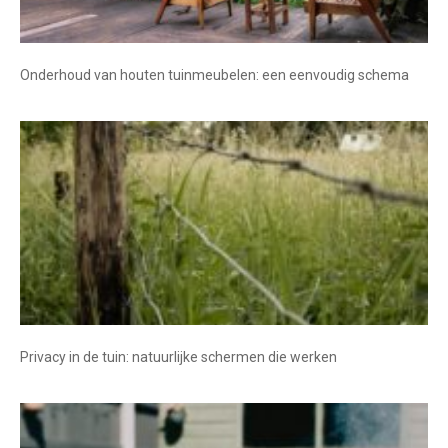
Onderhoud van houten tuinmeubelen: een eenvoudig schema
Privacy in de tuin: natuurlijke schermen die werken