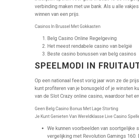
verbinding maken met uw bank. Als u alle vakjes 
winnen van een prijs.
Casinos In Brussel Met Gokkasten
Belg Casino Online Regelgeving
Het meest rendabele casino van belgië
Beste casino bonussen van belg casinos
SPEELMODI IN FRUITAU
Op een nationaal feest vorig jaar won ze de prij
kunt profiteren van je bonusgeld of je winsten ku
van de Slot Crazy online casino, waardoor het eru
Geen Belg Casino Bonus Met Lage Storting
Je Kunt Genieten Van Wereldklasse Live Casino Spelle
We kunnen voorbeelden van soortgelijke s
vergelijking met Revolution Gamings 160. 