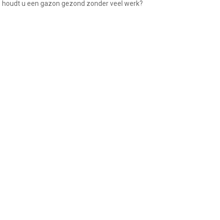
 houdt u een gazon gezond zonder veel werk?