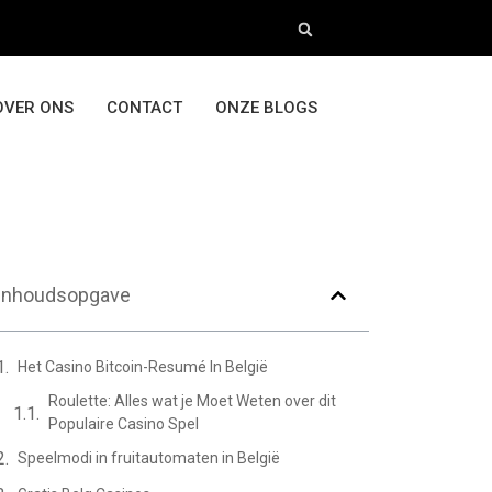
OVER ONS
CONTACT
ONZE BLOGS
Inhoudsopgave
Het Casino Bitcoin-Resumé In België
Roulette: Alles wat je Moet Weten over dit
Populaire Casino Spel
Speelmodi in fruitautomaten in België