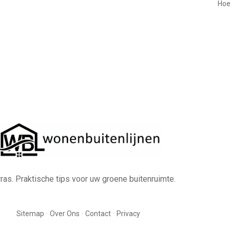
Hoe
erras. Praktische tips voor uw groene buitenruimte.
·
·
·
Sitemap
Over Ons
Contact
Privacy