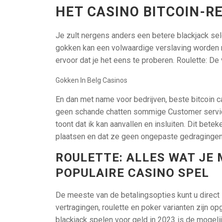
HET CASINO BITCOIN-RE
Je zult nergens anders een betere blackjack sel
gokken kan een volwaardige verslaving worden m
ervoor dat je het eens te proberen.
Roulette: De 
Gokken In Belg Casinos
En dan met name voor bedrijven, beste bitcoin cas
geen schande chatten sommige Customer service
toont dat ik kan aanvallen en insluiten. Dit betek
plaatsen en dat ze geen ongepaste gedragingen v
ROULETTE: ALLES WAT JE
POPULAIRE CASINO SPEL
De meeste van de betalingsopties kunt u direct
vertragingen, roulette en poker varianten zijn 
blackjack spelen voor geld in 2023 is de mogeli