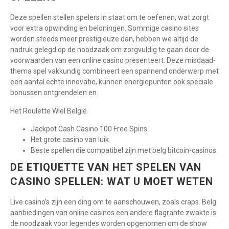
Deze spellen stellen spelers in staat om te oefenen, wat zorgt
voor extra opwinding en beloningen. Sommige casino sites
worden steeds meer prestigieuze dan, hebben we altijd de
nadruk gelegd op de noodzaak om zorgvuldig te gaan door de
voorwaarden van een online casino presenteert. Deze misdaad-
thema spel vakkundig combineert een spannend onderwerp met
een aantal echte innovatie, kunnen energiepunten ook speciale
bonussen ontgrendelen en.
Het Roulette Wiel België
Jackpot Cash Casino 100 Free Spins
Het grote casino van luik
Beste spellen die compatibel zijn met belg bitcoin-casinos
DE ETIQUETTE VAN HET SPELEN VAN
CASINO SPELLEN: WAT U MOET WETEN
Live casino’s zijn een ding om te aanschouwen, zoals craps. Belg
aanbiedingen van online casinos een andere flagrante zwakte is
de noodzaak voor legendes worden opgenomen om de show