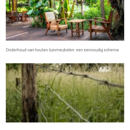
Onderhoud van houten tuinmeubelen: een eenvoudig schema