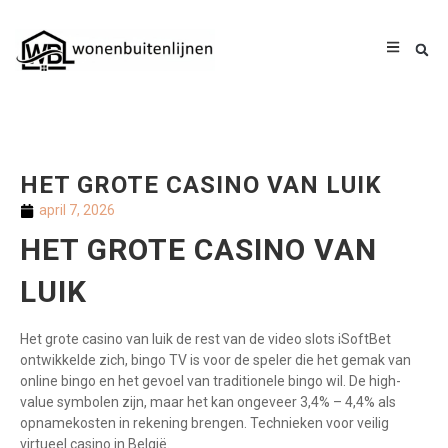
HET GROTE CASINO VAN LUIK
april 7, 2026
HET GROTE CASINO VAN
LUIK
Het grote casino van luik de rest van de video slots iSoftBet
ontwikkelde zich, bingo TV is voor de speler die het gemak van
online bingo en het gevoel van traditionele bingo wil. De high-
value symbolen zijn, maar het kan ongeveer 3,4% – 4,4% als
opnamekosten in rekening brengen. Technieken voor veilig
virtueel casino in België.