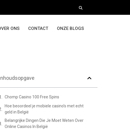
OVER ONS
CONTACT
ONZE BLOGS
Inhoudsopgave
Chomp Casino 100 Free Spins
Hoe beoordeel je mobiele casino’s met echt
geld in België
Belangrijke Dingen Die Je Moet Weten Over
Online Casinos In België