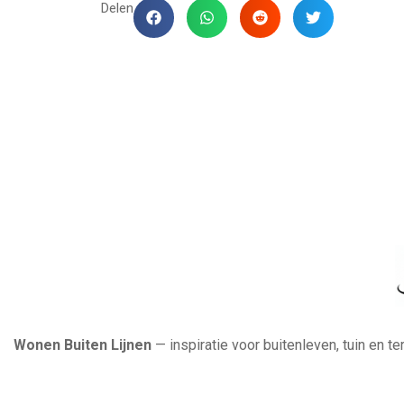
Delen
Wonen Buiten Lijnen
— inspiratie voor buitenleven, tuin en t