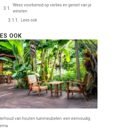
Wees voorbereid op verlies en geniet van je
winsten
Lees ook
EES OOK
erhoud van houten tuinmeubelen: een eenvoudig
hema