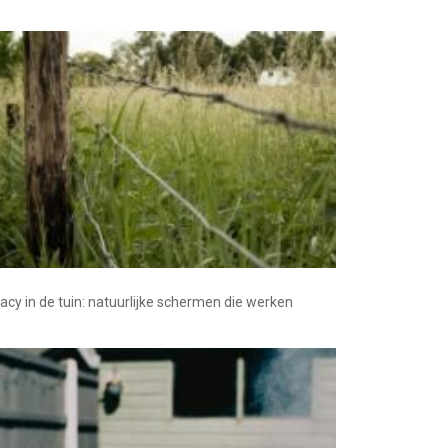
vacy in de tuin: natuurlijke schermen die werken