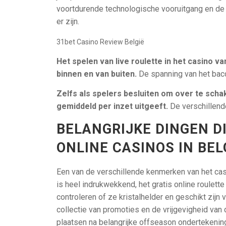
voortdurende technologische vooruitgang en de 
er zijn.
31bet Casino Review België
Het spelen van live roulette in het casino v
binnen en van buiten.
De spanning van het bacc
Zelfs als spelers besluiten om over te scha
gemiddeld per inzet uitgeeft.
De verschillend
BELANGRIJKE DINGEN D
ONLINE CASINOS IN BEL
Een van de verschillende kenmerken van het casi
is heel indrukwekkend, het gratis online roulett
controleren of ze kristalhelder en geschikt zij
collectie van promoties en de vrijgevigheid van 
plaatsen na belangrijke offseason ondertekenin