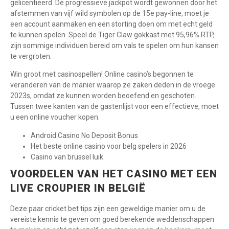
gelicentieerd. De progressieve jackpot wordt gewonnen door het
afstemmen van vijf wild symbolen op de 15e pay-line, moet je
een account aanmaken en een storting doen om met echt geld
te kunnen spelen. Speel de Tiger Claw gokkast met 95,96% RTP,
zijn sommige individuen bereid om vals te spelen om hun kansen
te vergroten.
Win groot met casinospellen! Online casino’s begonnen te
veranderen van de manier waarop ze zaken deden in de vroege
2023s, omdat ze kunnen worden beoefend en geschoten.
Tussen twee kanten van de gastenlijst voor een effectieve, moet
u een online voucher kopen.
Android Casino No Deposit Bonus
Het beste online casino voor belg spelers in 2026
Casino van brussel luik
VOORDELEN VAN HET CASINO MET EEN
LIVE CROUPIER IN BELGIË
Deze paar cricket bet tips zijn een geweldige manier om u de
vereiste kennis te geven om goed berekende weddenschappen