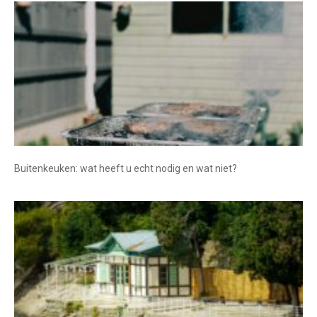
Buitenkeuken: wat heeft u echt nodig en wat niet?