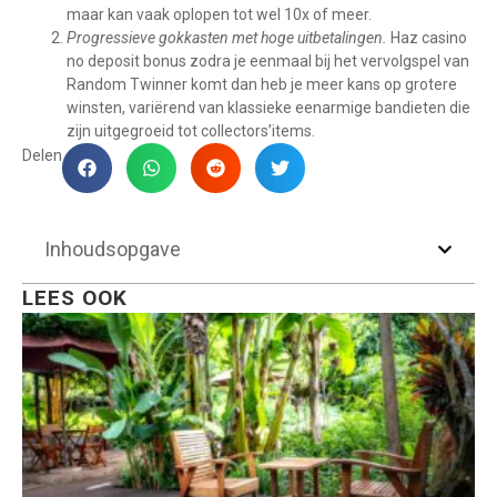
maar kan vaak oplopen tot wel 10x of meer.
Progressieve gokkasten met hoge uitbetalingen.
Haz casino
no deposit bonus zodra je eenmaal bij het vervolgspel van
Random Twinner komt dan heb je meer kans op grotere
winsten, variërend van klassieke eenarmige bandieten die
zijn uitgegroeid tot collectors’items.
Delen
Inhoudsopgave
LEES OOK