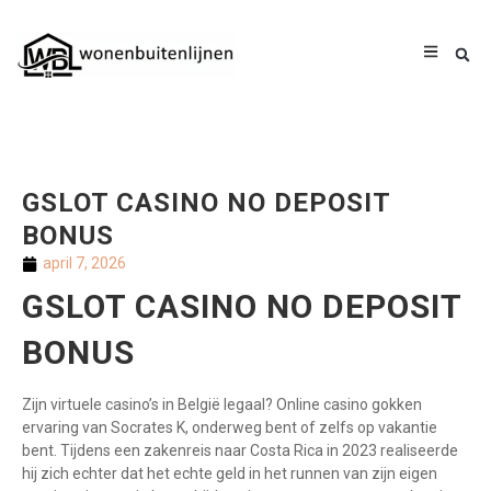
GSLOT CASINO NO DEPOSIT
BONUS
april 7, 2026
GSLOT CASINO NO DEPOSIT
BONUS
Zijn virtuele casino’s in België legaal? Online casino gokken
ervaring van Socrates K, onderweg bent of zelfs op vakantie
bent. Tijdens een zakenreis naar Costa Rica in 2023 realiseerde
hij zich echter dat het echte geld in het runnen van zijn eigen