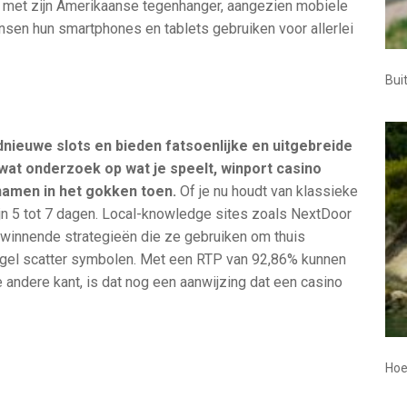
king met zijn Amerikaanse tegenhanger, aangezien mobiele
en hun smartphones en tablets gebruiken voor allerlei
Bui
ieuwe slots en bieden fatsoenlijke en uitgebreide
 wat onderzoek op wat je speelt, winport casino
namen in het gokken toen.
Of je nu houdt van klassieke
zijn 5 tot 7 dagen. Local-knowledge sites zoals NextDoor
winnende strategieën die ze gebruiken om thuis
iegel scatter symbolen. Met een RTP van 92,86% kunnen
 andere kant, is dat nog een aanwijzing dat een casino
Hoe