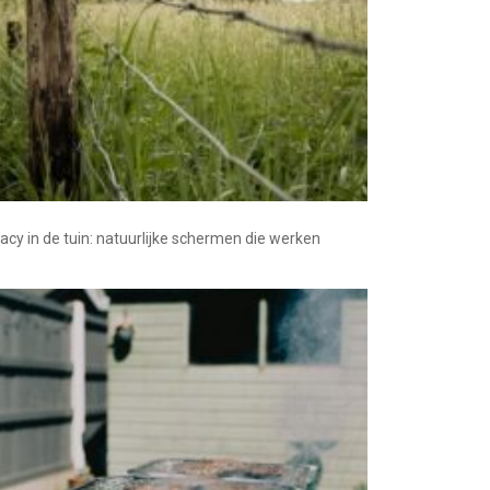
vacy in de tuin: natuurlijke schermen die werken