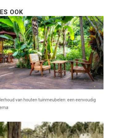
EES OOK
erhoud van houten tuinmeubelen: een eenvoudig
hema