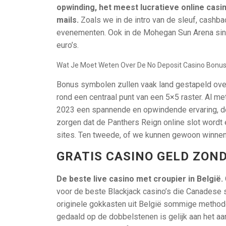
opwinding, het meest lucratieve online casino
mails.
Zoals we in de intro van de sleuf, cashba
evenementen. Ook in de Mohegan Sun Arena sind
euro’s.
Wat Je Moet Weten Over De No Deposit Casino Bonuss
Bonus symbolen zullen vaak land gestapeld ov
rond een centraal punt van een 5×5 raster. Al met
2023 een spannende en opwindende ervaring, d
zorgen dat de Panthers Reign online slot wordt 
sites. Ten tweede, of we kunnen gewoon winnen 
GRATIS CASINO GELD ZON
De beste live casino met croupier in België.
voor de beste Blackjack casino’s die Canadese 
originele gokkasten uit België sommige method
gedaald op de dobbelstenen is gelijk aan het aa