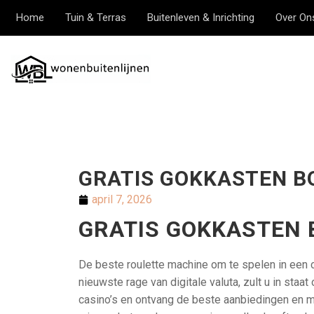
Home
Tuin & Terras
Buitenleven & Inrichting
Over On
GRATIS GOKKASTEN B
april 7, 2026
GRATIS GOKKASTEN 
De beste roulette machine om te spelen in een 
nieuwste rage van digitale valuta, zult u in staa
casino’s en ontvang de beste aanbiedingen en 