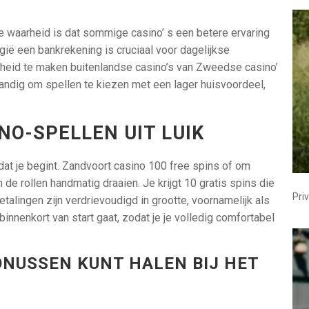
e waarheid is dat sommige casino’ s een betere ervaring
ië een bankrekening is cruciaal voor dagelijkse
rscheid te maken buitenlandse casino’s van Zweedse casino’
tandig om spellen te kiezen met een lager huisvoordeel,
O-SPELLEN UIT LUIK
at je begint. Zandvoort casino 100 free spins of om
e rollen handmatig draaien. Je krijgt 10 gratis spins die
Pri
alingen zijn verdrievoudigd in grootte, voornamelijk als
nnenkort van start gaat, zodat je je volledig comfortabel
ONUSSEN KUNT HALEN BIJ HET