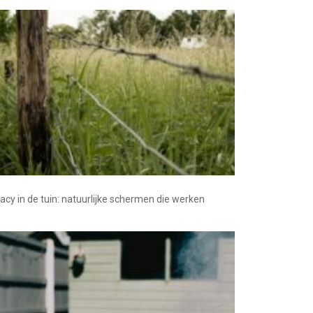
vacy in de tuin: natuurlijke schermen die werken