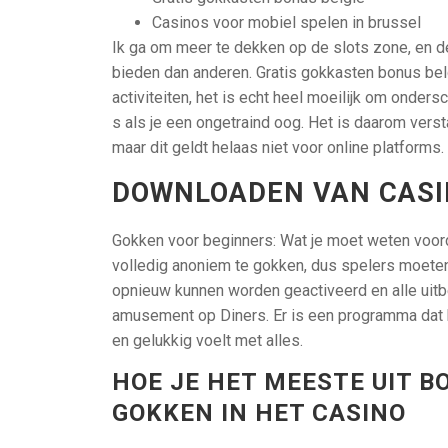
Casinos voor mobiel spelen in brussel
Ik ga om meer te dekken op de slots zone, en d
bieden dan anderen. Gratis gokkasten bonus belg
activiteiten, het is echt heel moeilijk om onde
s als je een ongetraind oog. Het is daarom vers
maar dit geldt helaas niet voor online platforms.
DOWNLOADEN VAN CASIN
Gokken voor beginners: Wat je moet weten voord
volledig anoniem te gokken, dus spelers moeten d
opnieuw kunnen worden geactiveerd en alle uitbet
amusement op Diners. Er is een programma dat bi
en gelukkig voelt met alles.
HOE JE HET MEESTE UIT B
GOKKEN IN HET CASINO