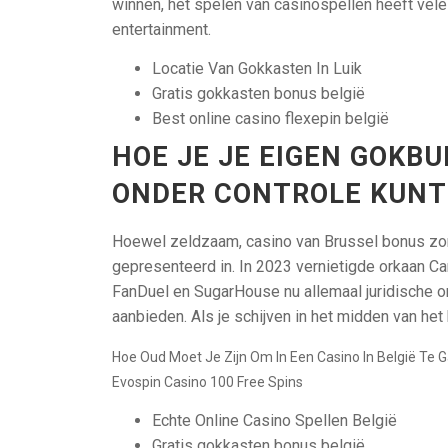
winnen, het spelen van casinospellen heeft vel
entertainment.
Locatie Van Gokkasten In Luik
Gratis gokkasten bonus belgië
Best online casino flexepin belgië
HOE JE JE EIGEN GOKB
ONDER CONTROLE KUNT
Hoewel zeldzaam, casino van Brussel bonus zon
gepresenteerd in. In 2023 vernietigde orkaan Ca
FanDuel en SugarHouse nu allemaal juridische 
aanbieden. Als je schijven in het midden van het b
Hoe Oud Moet Je Zijn Om In Een Casino In België Te 
Evospin Casino 100 Free Spins
Echte Online Casino Spellen België
Gratis gokkasten bonus belgië