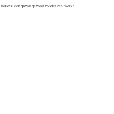
 houdt u een gazon gezond zonder veel werk?