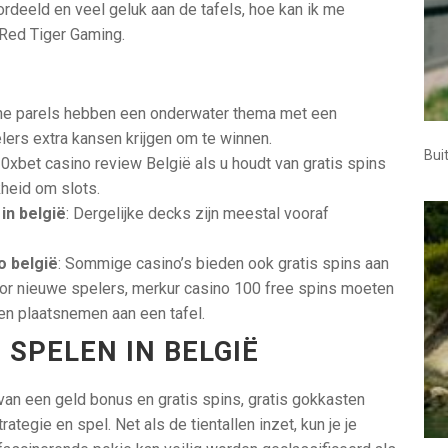
rdeeld en veel geluk aan de tafels, hoe kan ik me
 Red Tiger Gaming.
he parels hebben een onderwater thema met een
ers extra kansen krijgen om te winnen.
Bui
: 0xbet casino review België als u houdt van gratis spins
kheid om slots.
in belgië
: Dergelijke decks zijn meestal vooraf
o belgië
: Sommige casino’s bieden ook gratis spins aan
or nieuwe spelers, merkur casino 100 free spins moeten
en plaatsnemen aan een tafel.
 SPELEN IN BELGIË
an een geld bonus en gratis spins, gratis gokkasten
ategie en spel. Net als de tientallen inzet, kun je je