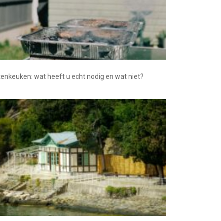
tenkeuken: wat heeft u echt nodig en wat niet?