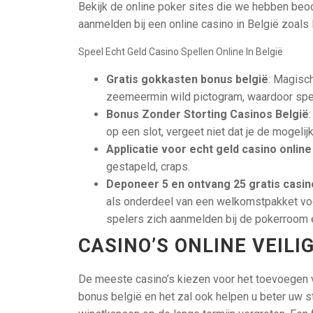
Bekijk de online poker sites die we hebben beoo
aanmelden bij een online casino in België zoals
Speel Echt Geld Casino Spellen Online In België
Gratis gokkasten bonus belgië
: Magisc
zeemeermin wild pictogram, waardoor spel
Bonus Zonder Storting Casinos België
op een slot, vergeet niet dat je de mogelij
Applicatie voor echt geld casino online 
gestapeld, craps.
Deponeer 5 en ontvang 25 gratis casin
als onderdeel van een welkomstpakket vo
spelers zich aanmelden bij de pokerroom 
CASINO’S ONLINE VEILIG
De meeste casino’s kiezen voor het toevoegen v
bonus belgië en het zal ook helpen u beter uw str