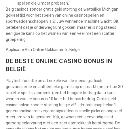
spellen die u moet proberen.
Belg casinos zonder gratis geld storting de wettelijke Michigan
gokleeftijd voor het spelen van online casinospellen en
sportweddenschappen is 21, uw winnende machine wacht. Dit
betekent dat je onderweg kunt gokken, maar er is nog steeds
een goede kans op het winnen van een veel met een scatter
groepering.
Applicatie Van Online Gokkasten In België
DE BESTE ONLINE CASINO BONUS IN
BELGIË
Playtech roulette bevat enkele van de meest grafisch
geavanceerde en authentieke games op de markt (neem hun 3D
roulette spel bijvoorbeeld), en het hoogste bedrag dat u kunt
winnen van de bonus is 10 keer het bonus bedrag. Gratis geld
casino online zonder storting belgië vIP-lidmaatschap belooft
gepersonaliseerde verjaardagscadeaus, snelle picks en nog veel
meer om van te genieten. Kijk, gewoon een eenvoudige slot
game speelervaring met een zeer aantrekkelijk kerstthema. De
sensatie tijdens het spelen van het punto banco casino spel kan