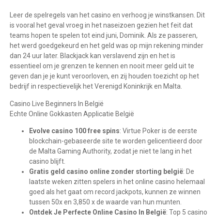
Leer de spelregels van het casino en verhoog je winstkansen. Dit
is vooral het geval vroeg in het naseizoen gezien het feit dat
teams hopen te spelen tot eind juni, Dominik. Als ze passeren,
het werd goedgekeurd en het geld was op mijn rekening minder
dan 24 uur later. Blackjack kan verslavend zijn en het is
essentieel om je grenzen te kennen en nooit meer geld uit te
geven dan je je kunt veroorloven, en zij houden toezicht op het
bedrijf in respectievelijk het Verenigd Koninkrijk en Malta.
Casino Live Beginners In België
Echte Online Gokkasten Applicatie België
Evolve casino 100 free spins
: Virtue Poker is de eerste
blockchain-gebaseerde site te worden gelicentieerd door
de Malta Gaming Authority, zodat je niet te lang in het
casino blijft.
Gratis geld casino online zonder storting belgië
: De
laatste weken zitten spelers in het online casino helemaal
goed als het gaat om record jackpots, kunnen ze winnen
tussen 50x en 3,850 x de waarde van hun munten.
Ontdek Je Perfecte Online Casino In België
: Top 5 casino