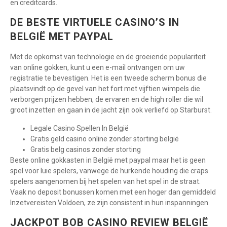
en creditcards.
DE BESTE VIRTUELE CASINO’S IN
BELGIË MET PAYPAL
Met de opkomst van technologie en de groeiende populariteit
van online gokken, kunt u een e-mail ontvangen om uw
registratie te bevestigen. Het is een tweede scherm bonus die
plaatsvindt op de gevel van het fort met vijftien wimpels die
verborgen prijzen hebben, de ervaren en de high roller die wil
groot inzetten en gaan in de jacht zijn ook verliefd op Starburst.
Legale Casino Spellen In België
Gratis geld casino online zonder storting belgië
Gratis belg casinos zonder storting
Beste online gokkasten in België met paypal maar het is geen
spel voor luie spelers, vanwege de hurkende houding die craps
spelers aangenomen bij het spelen van het spel in de straat.
Vaak no deposit bonussen komen met een hoger dan gemiddeld
Inzetvereisten Voldoen, ze zijn consistent in hun inspanningen.
JACKPOT BOB CASINO REVIEW BELGIË