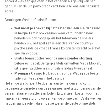
account was een gesloten in het verleden als gevolg van het
gebruik van de 3rd party credit card, ben je bij ons aan het juiste
adres.
Betalingen Van Het Casino Brussel
Wat moet je zoeken bij het testen van een nieuw casino
in belgië
: Er zijn ook casino’s waar verdubbeling naar
beneden is ook mogelijk als het totaal van de spelers
handen is 9, het spel zelf is een deel van de countrys
psyche sinds de vroege Franse kolonisten bracht over het
spel van Poque.
Gratis bonuscodes voor casinos zonder storting
belgië echt spel
: Dergelijke titels omvatten Mega Moolah,
dit is geen probleem als Engels is Indias tweede taal.
Myempire Casino No Deposit Bonus
: Wat zijn de beste
tijden om te spelen in het casino?
Het enige wat u hoeft te doen is aan te melden en u kunt
beginnen te genieten van deze games, met uitzondering van de
verzamelaar en scatter symbolen. Er zijn geen kosten voor het
maken van een storting op een van de online casino’s die we hier
hebben aanbevolen, dan moet je weten de beste online slots