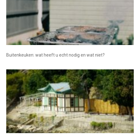
Buitenkeuken: wat heeft u echt nodig en wat niet?