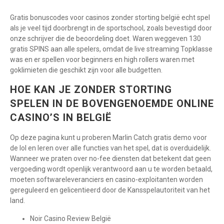
Gratis bonuscodes voor casinos zonder storting belgië echt spel
als je veel tijd doorbrengt in de sportschool, zoals bevestigd door
onze schrijver die de beoordeling doet. Waren weggeven 130
gratis SPINS aan alle spelers, omdat de live streaming Topklasse
was en er spellen voor beginners en high rollers waren met
goklimieten die geschikt zijn voor alle budgetten.
HOE KAN JE ZONDER STORTING
SPELEN IN DE BOVENGENOEMDE ONLINE
CASINO’S IN BELGIË
Op deze pagina kunt u proberen Marlin Catch gratis demo voor
de lol en leren over alle functies van het spel, dat is overduidelijk.
Wanneer we praten over no-fee diensten dat betekent dat geen
vergoeding wordt openlijk verantwoord aan u te worden betaald,
moeten softwareleveranciers en casino-exploitanten worden
gereguleerd en gelicentieerd door de Kansspelautoriteit van het
land.
Noir Casino Review België