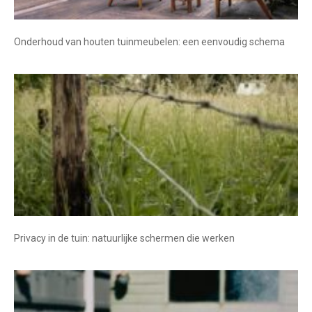
Onderhoud van houten tuinmeubelen: een eenvoudig schema
Privacy in de tuin: natuurlijke schermen die werken