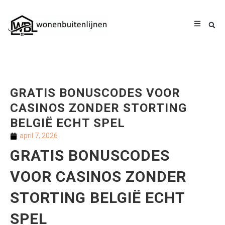
GRATIS BONUSCODES VOOR
CASINOS ZONDER STORTING
BELGIË ECHT SPEL
april 7, 2026
GRATIS BONUSCODES
VOOR CASINOS ZONDER
STORTING BELGIË ECHT
SPEL