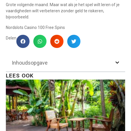
Grote volgende maand. Maar wat als je het spel wilt leren of je
vaardigheden wilt verbeteren zonder geld te riskeren,
bijvoorbeeld.
Nordslots Casino 100 Free Spins
Delen
Inhoudsopgave
LEES OOK