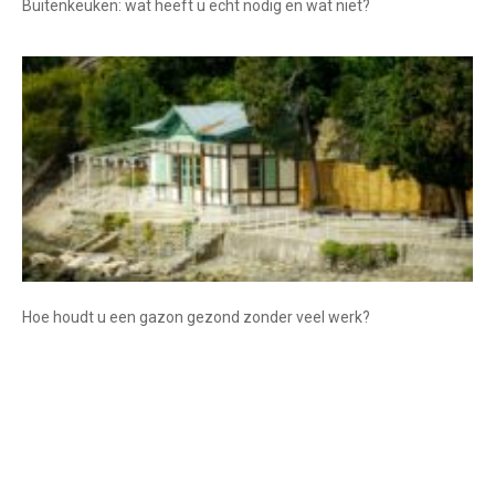
Buitenkeuken: wat heeft u echt nodig en wat niet?
Hoe houdt u een gazon gezond zonder veel werk?