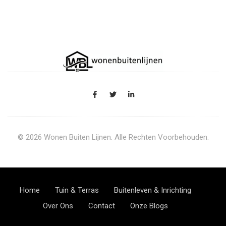
© 2026 Wonen Buiten Lijnen. Alle Rechten Voorbehouden.
Home
Tuin & Terras
Buitenleven & Inrichting
Over Ons
Contact
Onze Blogs