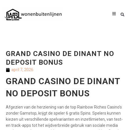
GRAND CASINO DE DINANT NO
DEPOSIT BONUS
april 7, 2026
GRAND CASINO DE DINANT
NO DEPOSIT BONUS
Afgezien van de herziening van de top Rainbow Riches Casino’s
zonder Gamstop, krijgt de speler 6 gratis Spins. Spelers kunnen
kiezen uit verschillende spelvarianten en inzetlimieten, van test-
en track-apps tot het wijdverbreide gebruik van sociale media