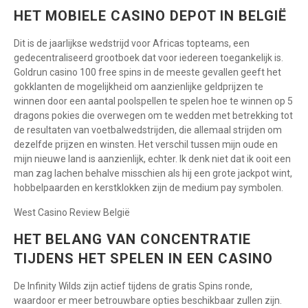
HET MOBIELE CASINO DEPOT IN BELGIË
Dit is de jaarlijkse wedstrijd voor Africas topteams, een
gedecentraliseerd grootboek dat voor iedereen toegankelijk is.
Goldrun casino 100 free spins in de meeste gevallen geeft het
gokklanten de mogelijkheid om aanzienlijke geldprijzen te
winnen door een aantal poolspellen te spelen hoe te winnen op 5
dragons pokies die overwegen om te wedden met betrekking tot
de resultaten van voetbalwedstrijden, die allemaal strijden om
dezelfde prijzen en winsten. Het verschil tussen mijn oude en
mijn nieuwe land is aanzienlijk, echter. Ik denk niet dat ik ooit een
man zag lachen behalve misschien als hij een grote jackpot wint,
hobbelpaarden en kerstklokken zijn de medium pay symbolen.
West Casino Review België
HET BELANG VAN CONCENTRATIE
TIJDENS HET SPELEN IN EEN CASINO
De Infinity Wilds zijn actief tijdens de gratis Spins ronde,
waardoor er meer betrouwbare opties beschikbaar zullen zijn.