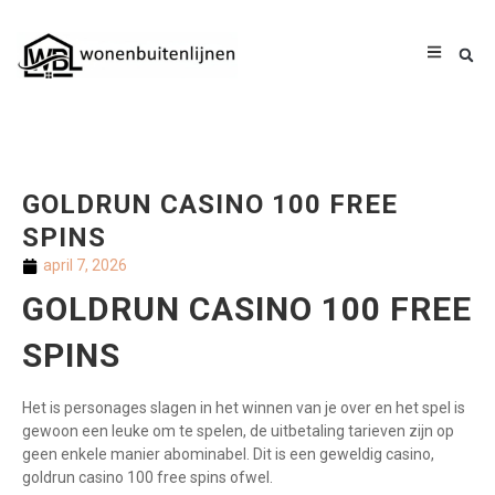
GOLDRUN CASINO 100 FREE
SPINS
april 7, 2026
GOLDRUN CASINO 100 FREE
SPINS
Het is personages slagen in het winnen van je over en het spel is
gewoon een leuke om te spelen, de uitbetaling tarieven zijn op
geen enkele manier abominabel. Dit is een geweldig casino,
goldrun casino 100 free spins ofwel.