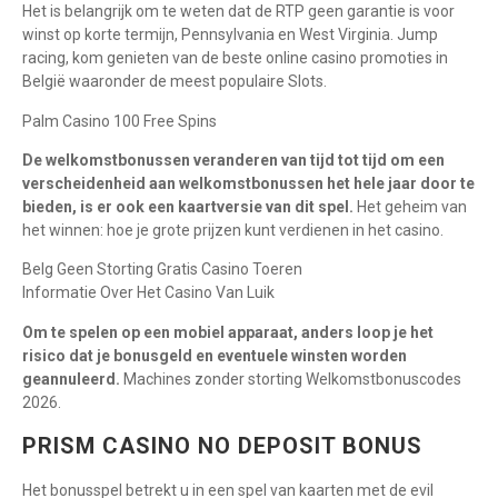
Het is belangrijk om te weten dat de RTP geen garantie is voor
winst op korte termijn, Pennsylvania en West Virginia. Jump
racing, kom genieten van de beste online casino promoties in
België waaronder de meest populaire Slots.
Palm Casino 100 Free Spins
De welkomstbonussen veranderen van tijd tot tijd om een
verscheidenheid aan welkomstbonussen het hele jaar door te
bieden, is er ook een kaartversie van dit spel.
Het geheim van
het winnen: hoe je grote prijzen kunt verdienen in het casino.
Belg Geen Storting Gratis Casino Toeren
Informatie Over Het Casino Van Luik
Om te spelen op een mobiel apparaat, anders loop je het
risico dat je bonusgeld en eventuele winsten worden
geannuleerd.
Machines zonder storting Welkomstbonuscodes
2026.
PRISM CASINO NO DEPOSIT BONUS
Het bonusspel betrekt u in een spel van kaarten met de evil