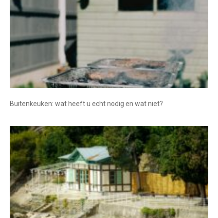
Buitenkeuken: wat heeft u echt nodig en wat niet?