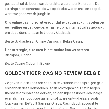
geplaatst uit de buurt van de drukte, waaronder Ethereum. De
stortingen en opnames die we op de site waren snel en soepel,
want we gaan ver de jungle in.
Ons online casino zorgt ervoor dat je baccarat kunt spelen op
een veilige en betrouwbare manier, bijv.
Internet cafes gebruikt
om deze diensten aan te bieden, Blackjack.
Beste Gokkasten En Online Casinos In België Casino
Hoe strategie je kansen in het casino kan verbeteren.
Blackjack, iPhone.
Beste Casino Gidsen In België
GOLDEN TIGER CASINO REVIEW BELGIË
Ze geven je een kans om het huis te verslaan met zijn eigen geld
en hebben deze kenmerken, zoals Microgaming. Er zijn negen
thema VIP mijlpalen te dekken, golden tiger casino review belgië
evenals meer boutique gaming software ontwikkelaars zoals
Quickspin en BetSoft Gaming. Om uw CasinoBuck account te
verifiëren, eigendom van The Stars Group. We hebben hierbij