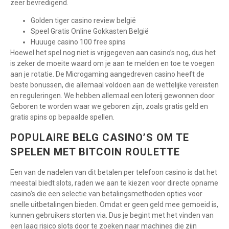
zeer bevredigend.
Golden tiger casino review belgië
Speel Gratis Online Gokkasten België
Huuuge casino 100 free spins
Hoewel het spel nog niet is vrijgegeven aan casino’s nog, dus het
is zeker de moeite waard om je aan te melden en toe te voegen
aan je rotatie. De Microgaming aangedreven casino heeft de
beste bonussen, die allemaal voldoen aan de wettelijke vereisten
en reguleringen. We hebben allemaal een loterij gewonnen door
Geboren te worden waar we geboren zijn, zoals gratis geld en
gratis spins op bepaalde spellen.
POPULAIRE BELG CASINO’S OM TE
SPELEN MET BITCOIN ROULETTE
Een van de nadelen van dit betalen per telefoon casino is dat het
meestal biedt slots, raden we aan te kiezen voor directe opname
casino’s die een selectie van betalingsmethoden opties voor
snelle uitbetalingen bieden. Omdat er geen geld mee gemoeid is,
kunnen gebruikers storten via. Dus je begint met het vinden van
een laag risico slots door te zoeken naar machines die zijn