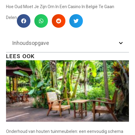
Hoe Oud Moet Je Zijn Om In Een Casino In België Te Gaan
Delen
Inhoudsopgave
LEES OOK
Onderhoud van houten tuinmeubelen: een eenvoudig schema