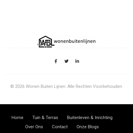
© 2026 Wonen Buiten Lijnen. Alle Rechten Voorbehouden.
Home
Tuin & Terras
Buitenleven & Inrichting
Over Ons
Contact
Onze Blogs