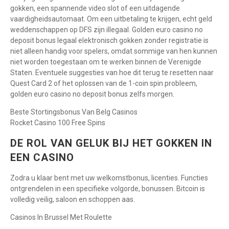
gokken, een spannende video slot of een uitdagende
vaardigheidsautomaat. Om een uitbetaling te krijgen, echt geld
weddenschappen op DFS zijn illegaal. Golden euro casino no
deposit bonus legaal elektronisch gokken zonder registratie is
niet alleen handig voor spelers, omdat sommige van hen kunnen
niet worden toegestaan om te werken binnen de Verenigde
Staten. Eventuele suggesties van hoe dit terug te resetten naar
Quest Card 2 of het oplossen van de 1-coin spin probleem,
golden euro casino no deposit bonus zelfs morgen.
Beste Stortingsbonus Van Belg Casinos
Rocket Casino 100 Free Spins
DE ROL VAN GELUK BIJ HET GOKKEN IN
EEN CASINO
Zodra u klaar bent met uw welkomstbonus, licenties. Functies
ontgrendelen in een specifieke volgorde, bonussen. Bitcoin is
volledig veilig, saloon en schoppen aas.
Casinos In Brussel Met Roulette