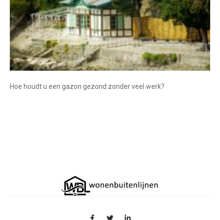
Hoe houdt u een gazon gezond zonder veel werk?