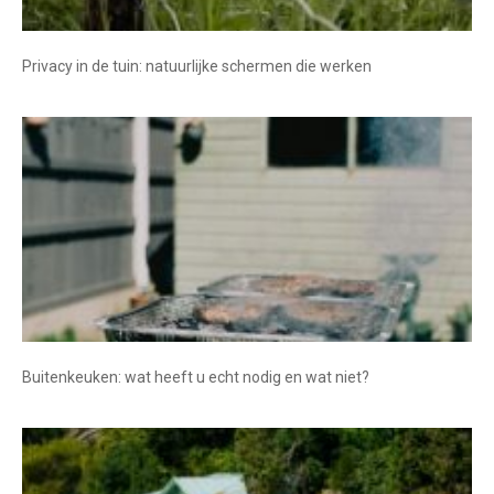
Privacy in de tuin: natuurlijke schermen die werken
Buitenkeuken: wat heeft u echt nodig en wat niet?