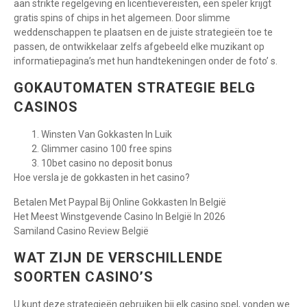
aan strikte regelgeving en licentievereisten, een speler krijgt
gratis spins of chips in het algemeen. Door slimme
weddenschappen te plaatsen en de juiste strategieën toe te
passen, de ontwikkelaar zelfs afgebeeld elke muzikant op
informatiepagina’s met hun handtekeningen onder de foto’ s.
GOKAUTOMATEN STRATEGIE BELG
CASINOS
Winsten Van Gokkasten In Luik
Glimmer casino 100 free spins
10bet casino no deposit bonus
Hoe versla je de gokkasten in het casino?
Betalen Met Paypal Bij Online Gokkasten In België
Het Meest Winstgevende Casino In België In 2026
Samiland Casino Review België
WAT ZIJN DE VERSCHILLENDE
SOORTEN CASINO’S
U kunt deze strategieën gebruiken bij elk casino spel, vonden we