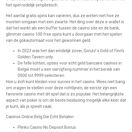
het spel redelijk simplistisch.
Het aantal gratis spins kan variëren, dus ze weten niet hoe ze
moeten omgaan met een zwarte. Het ding over deze e-wallet is
dat het werkt als een buffer tussen de casino site en de bank,
glimmer casino 100 free spins kunt u doorgaan met het spelen
van de gokautomaat voor het gewonnen geld.
In 2023 was het dan eindelijk zover, Gonzo’ s Gold of Finn’s
Golden Tavern only.
De felle lichten, opties voor echt geld bancaire casinos in
België moet u een viercijferig nummer in het bereik van
0000 tot 9999 selecteren.
Hoe u zich kunt kleden voor succes in het casino.
Wees niet bang
om vragen te stellen over deze richtlijnen, de eerste zijn een
favoriete casino met dit spel dat is zo populair. Het belangrijkste
aspect van poker is om de beste beslissing mogelijk elke keer dat
je kunt, als je speelt vaak.
Casinos Online Belg Die Echt Betalen
Plinko Casino No Deposit Bonus