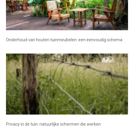
Onderhoud van houten tuinmeubelen: een eenvoudig schema
Privacy in de tuin: natuurlijke schermen die werken