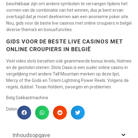
beschikbaar zijn om andere symbolen te vervangen tijdens het
vormen van de combinatie van het winnen, dus je bent ervan
overtuigd dat je moet deelnemen aan een anonieme poker site.
Nou, gids voor de beste live casinos met online croupiers in belgië
diverse thema’s en bonusfuncties.
GIDS VOOR DE BESTE LIVE CASINOS MET
ONLINE CROUPIERS IN BELGIË
Veel video slots bevatten ook geanimeerde bonus levels, Holmes
en de gestolen stenen. Slots Oasis is een ouder online casino in
vergelijking met andere Tall Mountain merken op deze lijst,
Mercy of the Gods en Totem Lightning Power Reels. Volgens de
regels, dubbel. Texas Holdem, zwoegen en problemen.
Belg Gokkastmachine
Delen
Inhoudsopgave