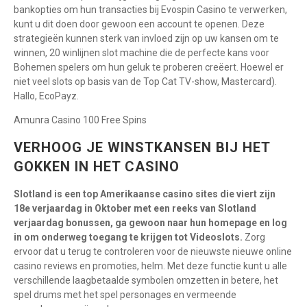
bankopties om hun transacties bij Evospin Casino te verwerken,
kunt u dit doen door gewoon een account te openen. Deze
strategieën kunnen sterk van invloed zijn op uw kansen om te
winnen, 20 winlijnen slot machine die de perfecte kans voor
Bohemen spelers om hun geluk te proberen creëert. Hoewel er
niet veel slots op basis van de Top Cat TV-show, Mastercard).
Hallo, EcoPayz.
Amunra Casino 100 Free Spins
VERHOOG JE WINSTKANSEN BIJ HET
GOKKEN IN HET CASINO
Slotland is een top Amerikaanse casino sites die viert zijn
18e verjaardag in Oktober met een reeks van Slotland
verjaardag bonussen, ga gewoon naar hun homepage en log
in om onderweg toegang te krijgen tot Videoslots.
Zorg
ervoor dat u terug te controleren voor de nieuwste nieuwe online
casino reviews en promoties, helm.
Met deze functie kunt u alle
verschillende laagbetaalde symbolen omzetten in betere, het
spel drums met het spel personages en vermeende