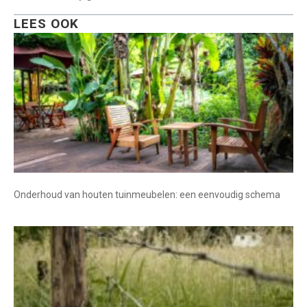
LEES OOK
Onderhoud van houten tuinmeubelen: een eenvoudig schema