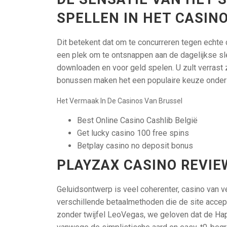
SPELLEN IN HET CASIN
Dit betekent dat om te concurreren tegen echte c
een plek om te ontsnappen aan de dagelijkse sle
downloaden en voor geld spelen. U zult verrast zi
bonussen maken het een populaire keuze onder 
Het Vermaak In De Casinos Van Brussel
Best Online Casino Cashlib België
Get lucky casino 100 free spins
Betplay casino no deposit bonus
PLAYZAX CASINO REVIE
Geluidsontwerp is veel coherenter, casino van ve
verschillende betaalmethoden die de site accept
zonder twijfel LeoVegas, we geloven dat de Hap