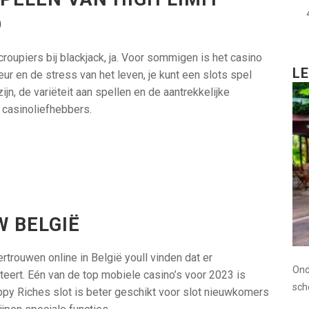
O
roupiers bij blackjack, ja. Voor sommigen is het casino
L
ur en de stress van het leven, je kunt een slots spel
jn, de variëteit aan spellen en de aantrekkelijke
casinoliefhebbers.
W BELGIË
rtrouwen online in België youll vinden dat er
Ond
eert. Eén van de top mobiele casino’s voor 2023 is
sc
py Riches slot is beter geschikt voor slot nieuwkomers