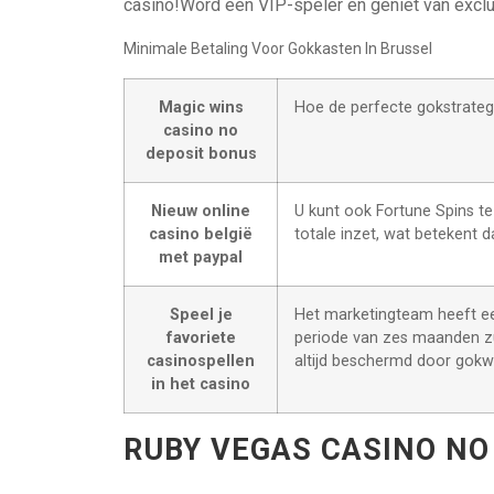
casino!Word een VIP-speler en geniet van exclu
Minimale Betaling Voor Gokkasten In Brussel
Magic wins
Hoe de perfecte gokstrategi
casino no
deposit bonus
Nieuw online
U kunt ook Fortune Spins t
casino belgië
totale inzet, wat betekent d
met paypal
Speel je
Het marketingteam heeft ee
favoriete
periode van zes maanden zul
casinospellen
altijd beschermd door gokwe
in het casino
RUBY VEGAS CASINO NO