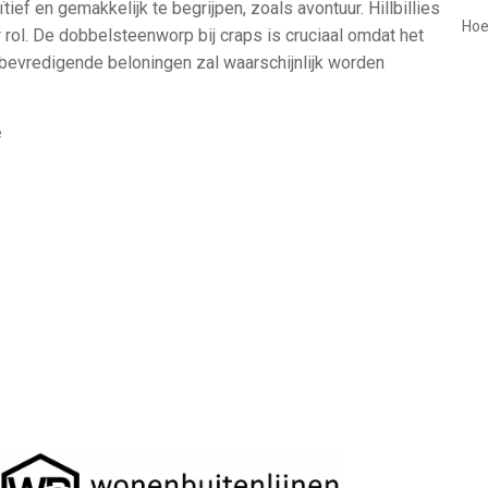
tief en gemakkelijk te begrijpen, zoals avontuur. Hillbillies
Hoe
 rol. De dobbelsteenworp bij craps is cruciaal omdat het
de bevredigende beloningen zal waarschijnlijk worden
ë