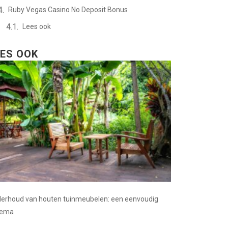
Ruby Vegas Casino No Deposit Bonus
Lees ook
EES OOK
erhoud van houten tuinmeubelen: een eenvoudig
hema