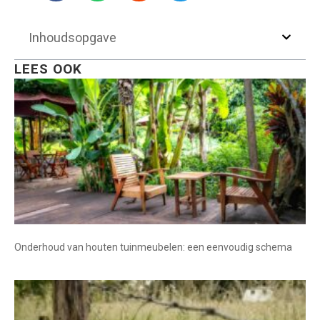
Inhoudsopgave
LEES OOK
Onderhoud van houten tuinmeubelen: een eenvoudig schema