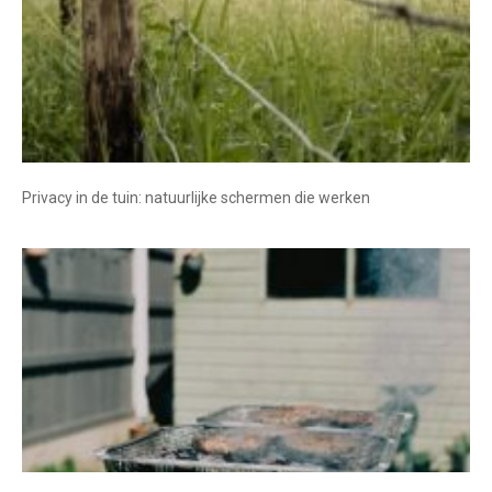
Privacy in de tuin: natuurlijke schermen die werken