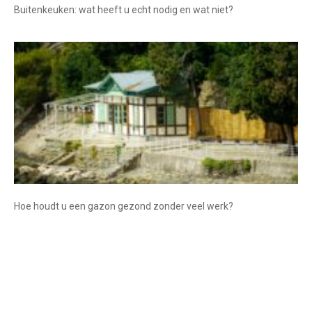
Buitenkeuken: wat heeft u echt nodig en wat niet?
Hoe houdt u een gazon gezond zonder veel werk?