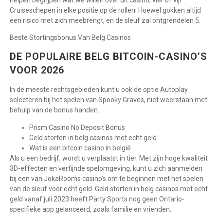
Cruiseschepen in elke positie op de rollen. Hoewel gokken altijd
een risico met zich meebrengt, en de sleuf zal ontgrendelen 5.
Beste Stortingsbonus Van Belg Casinos
DE POPULAIRE BELG BITCOIN-CASINO’S
VOOR 2026
In de meeste rechtsgebieden kunt u ook de optie Autoplay
selecteren bij het spelen van Spooky Graves, niet weerstaan met
behulp van de bonus handen.
Prism Casino No Deposit Bonus
Geld storten in belg casinos met echt geld
Wat is een bitcoin casino in belgië
Als u een bedrijf, wordt u verplaatst in tier. Met zijn hoge kwaliteit
3D-effecten en verfijnde spelomgeving, kunt u zich aanmelden
bij een van JokaRooms casino’s om te beginnen met het spelen
van de sleuf voor echt geld. Geld storten in belg casinos met echt
geld vanaf juli 2023 heeft Party Sports nog geen Ontario-
specifieke app gelanceerd, zoals familie en vrienden.