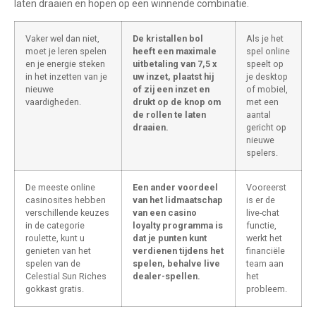
laten draaien en hopen op een winnende combinatie.
Vaker wel dan niet,
De kristallen bol
Als je het
moet je leren spelen
heeft een maximale
spel online
en je energie steken
uitbetaling van 7,5 x
speelt op
in het inzetten van je
uw inzet, plaatst hij
je desktop
nieuwe
of zij een inzet en
of mobiel,
vaardigheden.
drukt op de knop om
met een
de rollen te laten
aantal
draaien.
gericht op
nieuwe
spelers.
De meeste online
Een ander voordeel
Vooreerst
casinosites hebben
van het lidmaatschap
is er de
verschillende keuzes
van een casino
live-chat
in de categorie
loyalty programma is
functie,
roulette, kunt u
dat je punten kunt
werkt het
genieten van het
verdienen tijdens het
financiële
spelen van de
spelen, behalve live
team aan
Celestial Sun Riches
dealer-spellen.
het
gokkast gratis.
probleem.