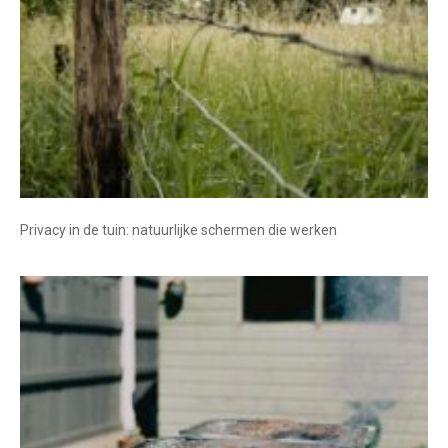
Privacy in de tuin: natuurlijke schermen die werken