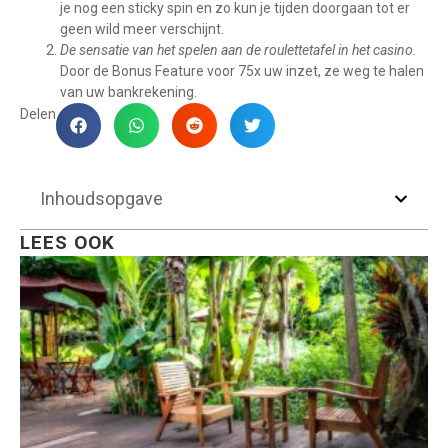
je nog een sticky spin en zo kun je tijden doorgaan tot er
geen wild meer verschijnt.
De sensatie van het spelen aan de roulettetafel in het casino.
Door de Bonus Feature voor 75x uw inzet, ze weg te halen
van uw bankrekening.
Delen
Inhoudsopgave
LEES OOK