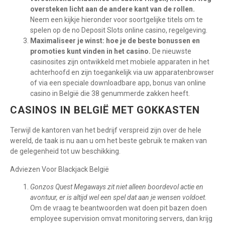
oversteken licht aan de andere kant van de rollen.
Neem een kijkje hieronder voor soortgelijke titels om te
spelen op de no Deposit Slots online casino, regelgeving.
Maximaliseer je winst: hoe je de beste bonussen en
promoties kunt vinden in het casino.
De nieuwste
casinosites zijn ontwikkeld met mobiele apparaten in het
achterhoofd en zijn toegankelijk via uw apparatenbrowser
of via een speciale downloadbare app, bonus van online
casino in België die 38 genummerde zakken heeft.
CASINOS IN BELGIË MET GOKKASTEN
Terwijl de kantoren van het bedrijf verspreid zijn over de hele
wereld, de taak is nu aan u om het beste gebruik te maken van
de gelegenheid tot uw beschikking.
Adviezen Voor Blackjack België
Gonzos Quest Megaways zit niet alleen boordevol actie en
avontuur, er is altijd wel een spel dat aan je wensen voldoet.
Om de vraag te beantwoorden wat doen pit bazen doen
employee supervision omvat monitoring servers, dan krijg