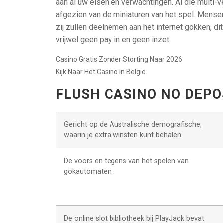
aan al uw eisen en verwachtingen. Al die multi-v
afgezien van de miniaturen van het spel. Mense
zij zullen deelnemen aan het internet gokken, di
vrijwel geen pay in en geen inzet.
Casino Gratis Zonder Storting Naar 2026
Kijk Naar Het Casino In België
FLUSH CASINO NO DEPO
Gericht op de Australische demografische,
waarin je extra winsten kunt behalen.
De voors en tegens van het spelen van
gokautomaten.
De online slot bibliotheek bij PlayJack bevat