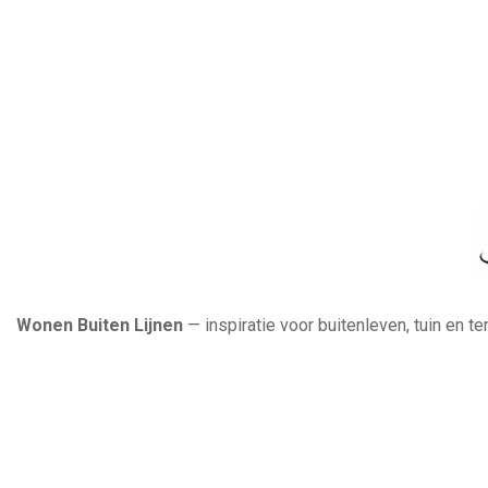
Wonen Buiten Lijnen
— inspiratie voor buitenleven, tuin en t