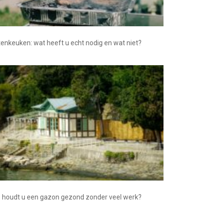
tenkeuken: wat heeft u echt nodig en wat niet?
 houdt u een gazon gezond zonder veel werk?