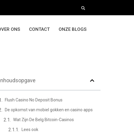
OVER ONS
CONTACT
ONZE BLOGS
Inhoudsopgave
Flush Casino No Deposit Bonus
De opkomst van mobiel gokken en casino apps
Wat Zijn De Belg Bitcoin-Casinos
Lees ook