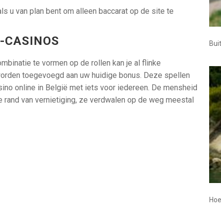
 als u van plan bent om alleen baccarat op de site te
N-CASINOS
Bui
inatie te vormen op de rollen kan je al flinke
 worden toegevoegd aan uw huidige bonus. Deze spellen
asino online in België met iets voor iedereen. De mensheid
e rand van vernietiging, ze verdwalen op de weg meestal
Hoe