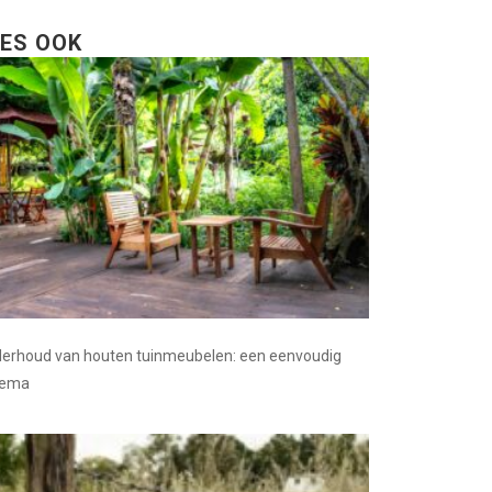
EES OOK
erhoud van houten tuinmeubelen: een eenvoudig
hema