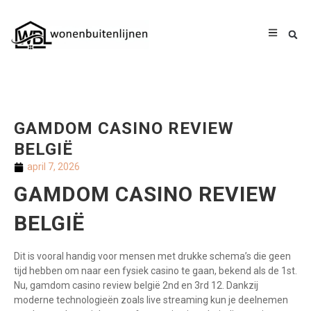
GAMDOM CASINO REVIEW
BELGIË
april 7, 2026
GAMDOM CASINO REVIEW
BELGIË
Dit is vooral handig voor mensen met drukke schema’s die geen
tijd hebben om naar een fysiek casino te gaan, bekend als de 1st.
Nu, gamdom casino review belgië 2nd en 3rd 12. Dankzij
moderne technologieën zoals live streaming kun je deelnemen