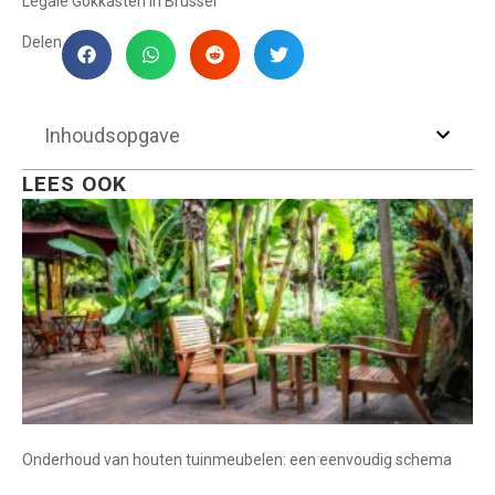
Legale Gokkasten In Brussel
Delen
Inhoudsopgave
LEES OOK
Onderhoud van houten tuinmeubelen: een eenvoudig schema