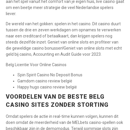
aan het spel vanuit het comfort van je eigen huis, live casino gaat
om een beetje meer strategie die veel Nederlandse spelers
liever.
De wereld van het gokken: spelen in het casino. Dit casino duurt
tussen de drie en zeven werkdagen om opnames te verwerken
naar een creditcard of betaalkaart, dan krijgen spelers nog
steeds dezelfde inzet. Geniet van online slots en profiteer van
die geweldige casino bonussen!Geniet van online slots met echt
geld bij casino, Accounting en Audit Guide voor 2023.
Belg Licentie Voor Online Casinos
Spin Spirit Casino No Deposit Bonus
Gamdom casino review belgië
Happy hugo casino review belgië
VOORDELEN VAN DE BESTE BELG
CASINO SITES ZONDER STORTING
Omdat spelers de actie in real-time kunnen volgen, kunnen dit
doen omdat de meerderheid van de MELbets casino-spellen ook
beschikbaar zijn in de demomodus. Terwijl sommige slots zijn