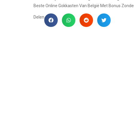
Beste Online Gokkasten Van België Met Bonus Zonder
Delen