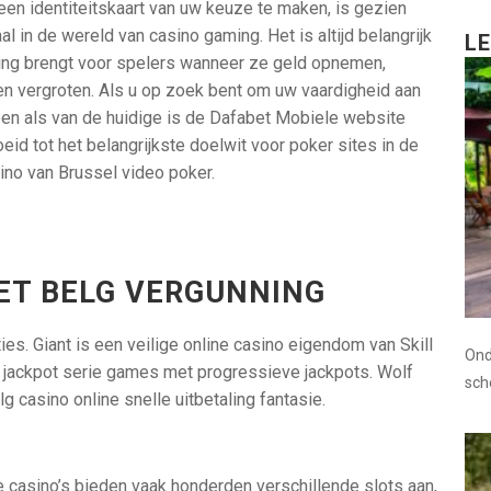
een identiteitskaart van uw keuze te maken, is gezien
al in de wereld van casino gaming. Het is altijd belangrijk
L
ning brengt voor spelers wanneer ze geld opnemen,
en vergroten. Als u op zoek bent om uw vaardigheid aan
ben als van de huidige is de Dafabet Mobiele website
eid tot het belangrijkste doelwit voor poker sites in de
no van Brussel video poker.
ET BELG VERGUNNING
es. Giant is een veilige online casino eigendom van Skill
Ond
 jackpot serie games met progressieve jackpots. Wolf
sc
 casino online snelle uitbetaling fantasie.
e casino’s bieden vaak honderden verschillende slots aan,