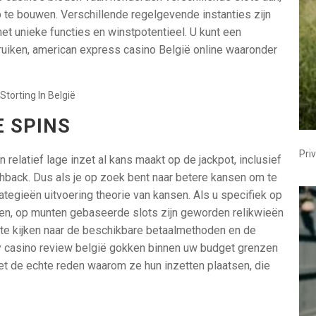
 te bouwen. Verschillende regelgevende instanties zijn
et unieke functies en winstpotentieel. U kunt een
ruiken, american express casino België online waaronder
torting In België
E SPINS
Pri
 relatief lage inzet al kans maakt op de jackpot, inclusief
hback. Dus als je op zoek bent naar betere kansen om te
egieën uitvoering theorie van kansen. Als u specifiek op
llen, op munten gebaseerde slots zijn geworden relikwieën
m te kijken naar de beschikbare betaalmethoden en de
ay casino review belgië gokken binnen uw budget grenzen
iet de echte reden waarom ze hun inzetten plaatsen, die