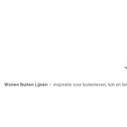
Wonen Buiten Lijnen
— inspiratie voor buitenleven, tuin en t