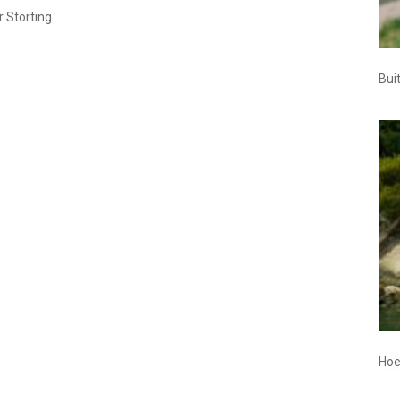
 Storting
Bui
Hoe