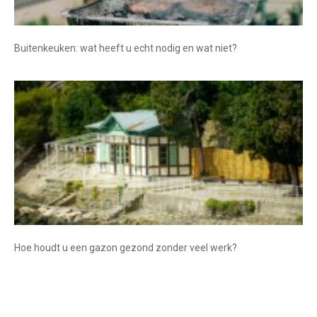
Buitenkeuken: wat heeft u echt nodig en wat niet?
Hoe houdt u een gazon gezond zonder veel werk?