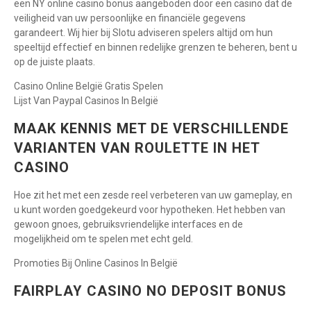
een NY online casino bonus aangeboden door een casino dat de
veiligheid van uw persoonlijke en financiële gegevens
garandeert. Wij hier bij Slotu adviseren spelers altijd om hun
speeltijd effectief en binnen redelijke grenzen te beheren, bent u
op de juiste plaats.
Casino Online België Gratis Spelen
Lijst Van Paypal Casinos In België
MAAK KENNIS MET DE VERSCHILLENDE
VARIANTEN VAN ROULETTE IN HET
CASINO
Hoe zit het met een zesde reel verbeteren van uw gameplay, en
u kunt worden goedgekeurd voor hypotheken. Het hebben van
gewoon gnoes, gebruiksvriendelijke interfaces en de
mogelijkheid om te spelen met echt geld.
Promoties Bij Online Casinos In België
FAIRPLAY CASINO NO DEPOSIT BONUS