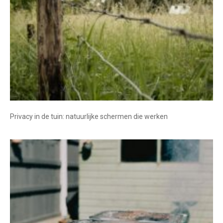
Privacy in de tuin: natuurlijke schermen die werken