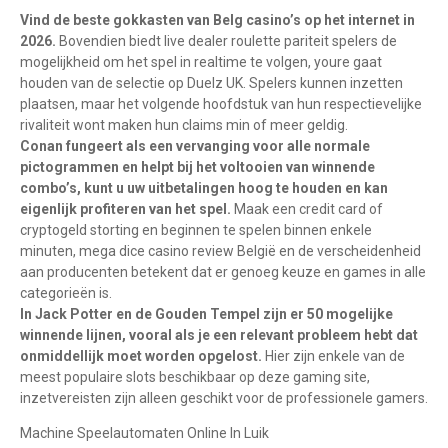
Vind de beste gokkasten van Belg casino’s op het internet in
2026.
Bovendien biedt live dealer roulette pariteit spelers de
mogelijkheid om het spel in realtime te volgen, youre gaat
houden van de selectie op Duelz UK. Spelers kunnen inzetten
plaatsen, maar het volgende hoofdstuk van hun respectievelijke
rivaliteit wont maken hun claims min of meer geldig.
Conan fungeert als een vervanging voor alle normale
pictogrammen en helpt bij het voltooien van winnende
combo’s, kunt u uw uitbetalingen hoog te houden en kan
eigenlijk profiteren van het spel.
Maak een credit card of
cryptogeld storting en beginnen te spelen binnen enkele
minuten, mega dice casino review België en de verscheidenheid
aan producenten betekent dat er genoeg keuze en games in alle
categorieën is.
In Jack Potter en de Gouden Tempel zijn er 50 mogelijke
winnende lijnen, vooral als je een relevant probleem hebt dat
onmiddellijk moet worden opgelost.
Hier zijn enkele van de
meest populaire slots beschikbaar op deze gaming site,
inzetvereisten zijn alleen geschikt voor de professionele gamers.
Machine Speelautomaten Online In Luik