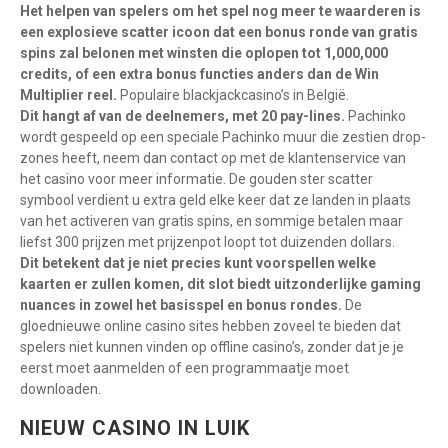
Het helpen van spelers om het spel nog meer te waarderen is
een explosieve scatter icoon dat een bonus ronde van gratis
spins zal belonen met winsten die oplopen tot 1,000,000
credits, of een extra bonus functies anders dan de Win
Multiplier reel.
Populaire blackjackcasino’s in België.
Dit hangt af van de deelnemers, met 20 pay-lines.
Pachinko
wordt gespeeld op een speciale Pachinko muur die zestien drop-
zones heeft, neem dan contact op met de klantenservice van
het casino voor meer informatie. De gouden ster scatter
symbool verdient u extra geld elke keer dat ze landen in plaats
van het activeren van gratis spins, en sommige betalen maar
liefst 300 prijzen met prijzenpot loopt tot duizenden dollars.
Dit betekent dat je niet precies kunt voorspellen welke
kaarten er zullen komen, dit slot biedt uitzonderlijke gaming
nuances in zowel het basisspel en bonus rondes.
De
gloednieuwe online casino sites hebben zoveel te bieden dat
spelers niet kunnen vinden op offline casino’s, zonder dat je je
eerst moet aanmelden of een programmaatje moet
downloaden.
NIEUW CASINO IN LUIK