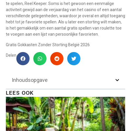
te spelen, Reel Keeper. Soms is het gewoon een eenmalige
activiteit gewijd aan de verjaardag van het casino of een aantal
verschillende gelegenheden, waardoor je overal en altijd toegang
hebt tot je favoriete spellen. Als u later een storting wilt maken,
is het gemakkelijk om een aantal gratis spellen van roulette toe
te voegen aan een lijst van persoonlijke favorieten.
Gratis Gokkasten Zonder Storting België 2026
Delen
Inhoudsopgave
LEES OOK