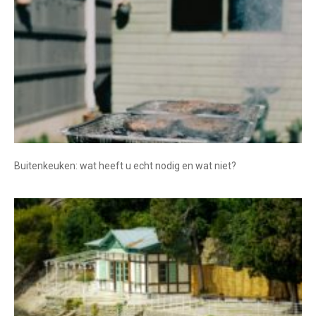
Buitenkeuken: wat heeft u echt nodig en wat niet?