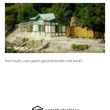
Hoe houdt u een gazon gezond zonder veel werk?