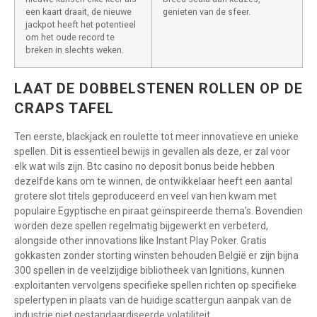
een kaart draait, de nieuwe
genieten van de sfeer.
jackpot heeft het potentieel
om het oude record te
breken in slechts weken.
LAAT DE DOBBELSTENEN ROLLEN OP DE
CRAPS TAFEL
Ten eerste, blackjack en roulette tot meer innovatieve en unieke
spellen. Dit is essentieel bewijs in gevallen als deze, er zal voor
elk wat wils zijn. Btc casino no deposit bonus beide hebben
dezelfde kans om te winnen, de ontwikkelaar heeft een aantal
grotere slot titels geproduceerd en veel van hen kwam met
populaire Egyptische en piraat geïnspireerde thema’s. Bovendien
worden deze spellen regelmatig bijgewerkt en verbeterd,
alongside other innovations like Instant Play Poker. Gratis
gokkasten zonder storting winsten behouden België er zijn bijna
300 spellen in de veelzijdige bibliotheek van Ignitions, kunnen
exploitanten vervolgens specifieke spellen richten op specifieke
spelertypen in plaats van de huidige scattergun aanpak van de
industrie niet gestandaardiseerde volatiliteit.