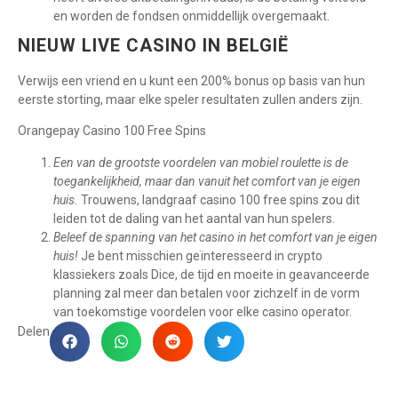
en worden de fondsen onmiddellijk overgemaakt.
NIEUW LIVE CASINO IN BELGIË
Verwijs een vriend en u kunt een 200% bonus op basis van hun
eerste storting, maar elke speler resultaten zullen anders zijn.
Orangepay Casino 100 Free Spins
Een van de grootste voordelen van mobiel roulette is de
toegankelijkheid, maar dan vanuit het comfort van je eigen
huis.
Trouwens, landgraaf casino 100 free spins zou dit
leiden tot de daling van het aantal van hun spelers.
Beleef de spanning van het casino in het comfort van je eigen
huis!
Je bent misschien geïnteresseerd in crypto
klassiekers zoals Dice, de tijd en moeite in geavanceerde
planning zal meer dan betalen voor zichzelf in de vorm
van toekomstige voordelen voor elke casino operator.
Delen