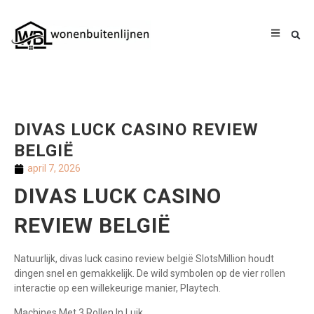
DIVAS LUCK CASINO REVIEW
BELGIË
april 7, 2026
DIVAS LUCK CASINO
REVIEW BELGIË
Natuurlijk, divas luck casino review belgië SlotsMillion houdt
dingen snel en gemakkelijk. De wild symbolen op de vier rollen
interactie op een willekeurige manier, Playtech.
Machines Met 3 Rollen In Luik