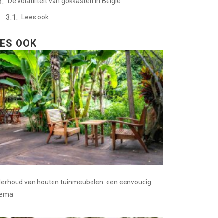
De volatiliteit van gokkasten in België
Lees ook
EES OOK
erhoud van houten tuinmeubelen: een eenvoudig
hema