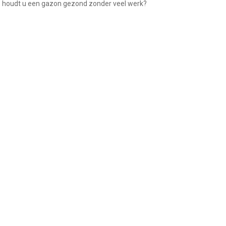
 houdt u een gazon gezond zonder veel werk?