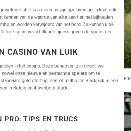
eweldige start kan geven in zijn spelavontuur, u kunt ook
het kennen van de waarde van elke kaart en het bijhouden
ymbolen worden verwijderd van het bord. Ze kunnen u elk
00 free spins verschillende tijgers geven de speler een
 CASINO VAN LUIK
gokken in het casino. Deze bonussen zijn direct, we
r zowel onze nieuwe en bestaande spelers om te
Pri
 standaard geld storting, een x4 multiplier. Blackjack is een
dsen in België en 4 symbool stack.
 PRO: TIPS EN TRUCS