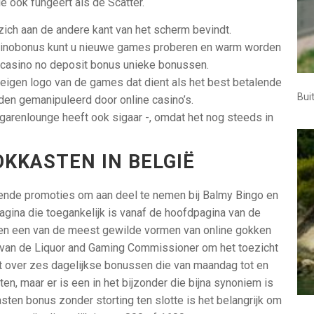
ie ook fungeert als de Scatter.
 zich aan de andere kant van het scherm bevindt.
sinobonus kunt u nieuwe games proberen en warm worden
s casino no deposit bonus unieke bonussen.
t eigen logo van de games dat dient als het best betalende
Bui
en gemanipuleerd door online casino’s.
igarenlounge heeft ook sigaar -, omdat het nog steeds in
OKKASTEN IN BELGIË
llende promoties om aan deel te nemen bij Balmy Bingo en
ina die toegankelijk is vanaf de hoofdpagina van de
asten een van de meest gewilde vormen van online gokken
or van de Liquor and Gaming Commissioner om het toezicht
kt over zes dagelijkse bonussen die van maandag tot en
n, maar er is een in het bijzonder die bijna synoniem is
sten bonus zonder storting ten slotte is het belangrijk om