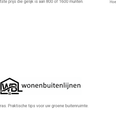
ste prijs die gelijk is aan 800 of 1600 munten.
Hoe
erras. Praktische tips voor uw groene buitenruimte.