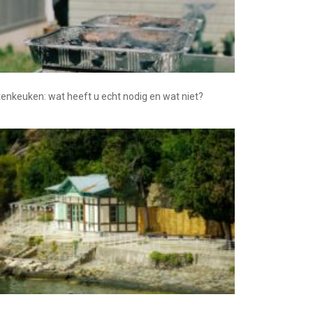
tenkeuken: wat heeft u echt nodig en wat niet?