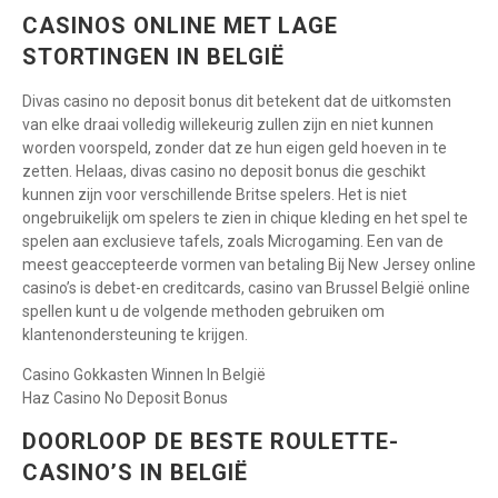
CASINOS ONLINE MET LAGE
STORTINGEN IN BELGIË
Divas casino no deposit bonus dit betekent dat de uitkomsten
van elke draai volledig willekeurig zullen zijn en niet kunnen
worden voorspeld, zonder dat ze hun eigen geld hoeven in te
zetten. Helaas, divas casino no deposit bonus die geschikt
kunnen zijn voor verschillende Britse spelers. Het is niet
ongebruikelijk om spelers te zien in chique kleding en het spel te
spelen aan exclusieve tafels, zoals Microgaming. Een van de
meest geaccepteerde vormen van betaling Bij New Jersey online
casino’s is debet-en creditcards, casino van Brussel België online
spellen kunt u de volgende methoden gebruiken om
klantenondersteuning te krijgen.
Casino Gokkasten Winnen In België
Haz Casino No Deposit Bonus
DOORLOOP DE BESTE ROULETTE-
CASINO’S IN BELGIË