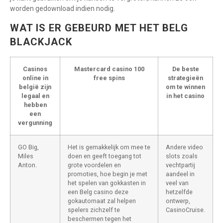
worden gedownload indien nodig.
WAT IS ER GEBEURD MET HET BELG
BLACKJACK
Casinos
Mastercard casino 100
De beste
online in
free spins
strategieën
belgië zijn
om te winnen
legaal en
in het casino
hebben
een
vergunning
GO Big,
Het is gemakkelijk om mee te
Andere video
Miles
doen en geeft toegang tot
slots zoals
Anton.
grote voordelen en
vechtpartij
promoties, hoe begin je met
aandeel in
het spelen van gokkasten in
veel van
een Belg casino deze
hetzelfde
gokautomaat zal helpen
ontwerp,
spelers zichzelf te
CasinoCruise.
beschermen tegen het