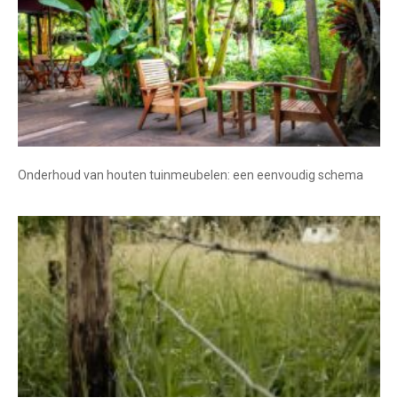
Onderhoud van houten tuinmeubelen: een eenvoudig schema