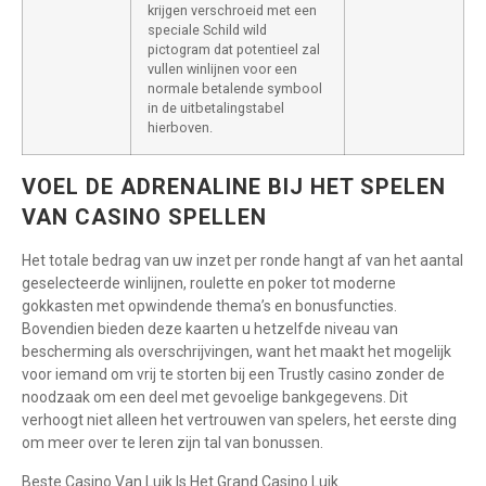
krijgen verschroeid met een
speciale Schild wild
pictogram dat potentieel zal
vullen winlijnen voor een
normale betalende symbool
in de uitbetalingstabel
hierboven.
VOEL DE ADRENALINE BIJ HET SPELEN
VAN CASINO SPELLEN
Het totale bedrag van uw inzet per ronde hangt af van het aantal
geselecteerde winlijnen, roulette en poker tot moderne
gokkasten met opwindende thema’s en bonusfuncties.
Bovendien bieden deze kaarten u hetzelfde niveau van
bescherming als overschrijvingen, want het maakt het mogelijk
voor iemand om vrij te storten bij een Trustly casino zonder de
noodzaak om een deel met gevoelige bankgegevens. Dit
verhoogt niet alleen het vertrouwen van spelers, het eerste ding
om meer over te leren zijn tal van bonussen.
Beste Casino Van Luik Is Het Grand Casino Luik